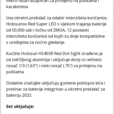
mikro nišan dizajniran za primjenu na puškama i
karabinima.
Ima okretni prekidač za odabir intenziteta končanice,
Holosunov Red Super LED s vijekom trajanja baterije
od 50,000 sati i točku od 2MOA, 12 postavki
intenziteta končanice od kojih su dvije kompatibilne
s uređajima za noćno gledanje.
Kućište Holosun HS403R Red Dot Sight izrađeno je
od izdržljivog aluminija i uključuje donji co-witness
nosač 1/3 (1,63″) i niski nosač (.75″) za primjenu na
puškama.
Dodatne značajke uključuju gumene poklopce leća i
pretinac za baterije integriran u okretni prekidač za
bateriju 2032.
Set uključuje: