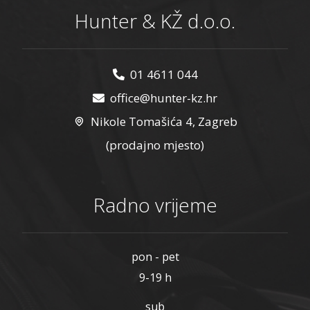
Hunter & KŽ d.o.o.
01 4611 044
office@hunter-kz.hr
Nikole Tomašića 4, Zagreb
(prodajno mjesto)
Radno vrijeme
pon - pet
9-19 h
sub