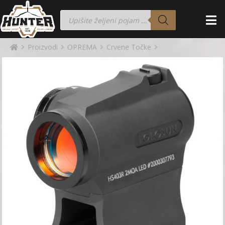
Proizvodi
OPREMA
Crvene Točke