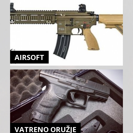
AIRSOFT
VATRENO ORUŽJE