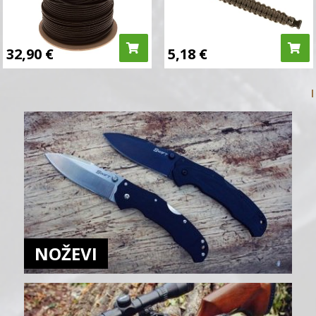
32,90
€
5,18
€
NOŽEVI