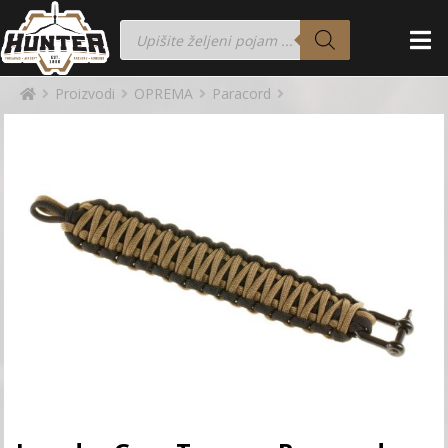
Proizvodi
OPREMA
Paracord