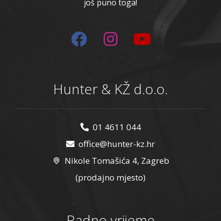
još puno toga!
Hunter & KŽ d.o.o.
01 4611 044
office@hunter-kz.hr
Nikole Tomašića 4, Zagreb
(prodajno mjesto)
Radno vrijeme