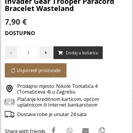
Invader Gear Trooper Paracord
Bracelet Wasteland
7,90
€
DOSTUPNO
-
+
Dodaj u košaricu
Usporedi proizvode
Prodajno mjesto: Nikole Tomašića 4
(Tomašićeva 4) u Zagrebu
Plaćanje kreditnom karticom, općom
uplatnicom ili Internet bankarstvom
Dostava robe je unutar 24 sata