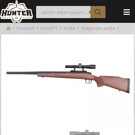
Proizvodi
AIRSOFT
Puške
Snajperske puške