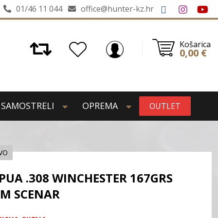
01/46 11 044
office@hunter-kz.hr
Košarica
0,00
€
SAMOSTRELI
OPREMA
OUTLET
IVO
PUA .308 WINCHESTER 167GRS
M SCENAR