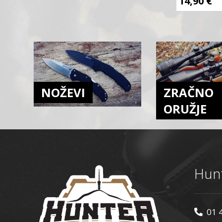
14,90
€
NOŽEVI
ZRAČNO
ORUŽJE
Hunt
01 