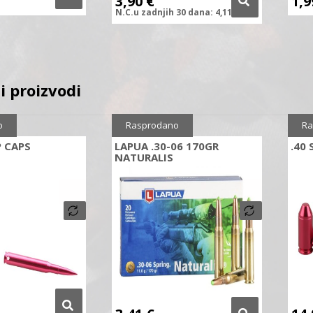
3,90
€
1,
N.C.
u zadnjih
30 dana:
4,11
€
i proizvodi
Sniženo
5%
o
Rasprodano
Ra
P CAPS
LAPUA .30-06 170GR
.40
NATURALIS