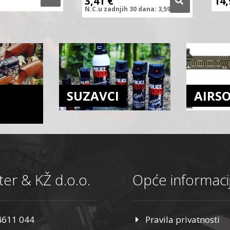
3,41
€
14
N.C.
u zadnjih
30 dana:
3,59
€
SUZAVCI
AIRS
er & KŽ d.o.o.
Opće informaci
4611 044
Pravila privatnosti