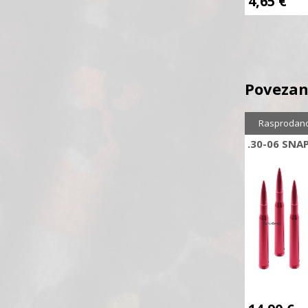
4,65
€
Povezan
Rasprodan
.30-06 SNA