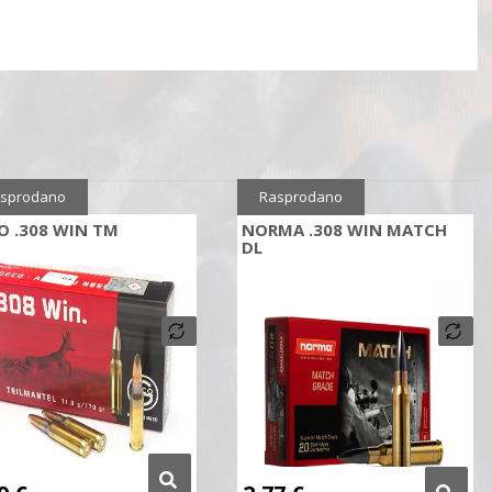
Sniženo
5%
sprodano
Rasprodano
O .308 WIN TM
NORMA .308 WIN MATCH
DL