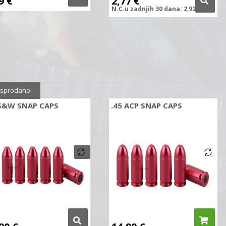
99
€
2,77
€
N.C.
u zadnjih
30 dana:
2,92
€
sprodano
 S&W SNAP CAPS
.45 ACP SNAP CAPS