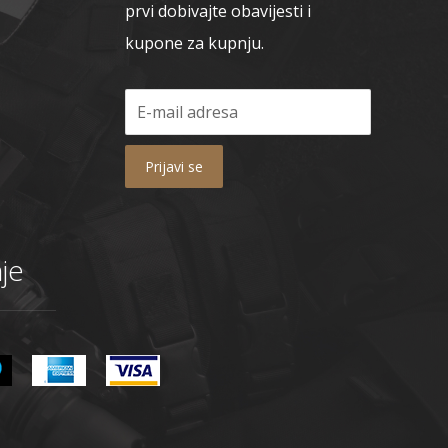
prvi dobivajte obavijesti i
kupone za kupnju.
Prijavi se
je