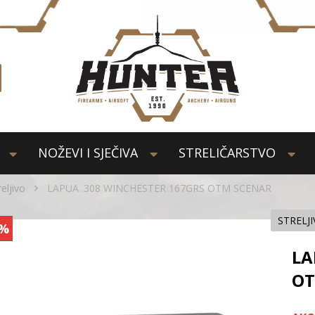
NOŽEVI I SJEČIVA
STRELIČARSTVO
reljivo
LAPUA .308 WINCHESTER 167GRS OTM SCENAR
STRELJ
%
LA
OT