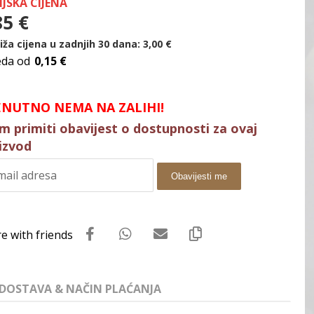
IJSKA CIJENA
85
€
iža cijena u zadnjih 30 dana:
3,00
€
eda od
0,15 €
ENUTNO NEMA NA ZALIHI!
im primiti obavijest o dostupnosti za ovaj
izvod
Obavijesti me
DOSTAVA & NAČIN PLAĆANJA