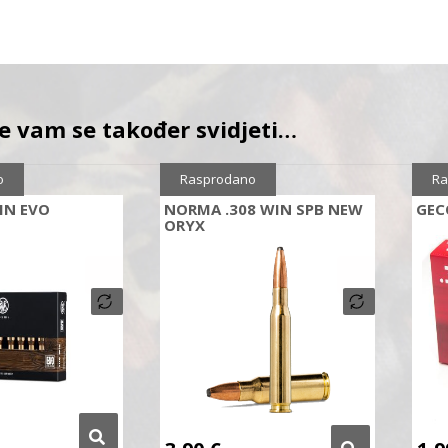
e vam se također svidjeti…
Sniženo
5%
o
Rasprodano
Ra
IN EVO
NORMA .308 WIN SPB NEW
GEC
ORYX