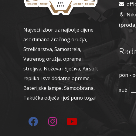
off
Nik
(proda
Najveći izbor uz najbolje cijene
asortimana Zračnog oružja,
Radn
Streličarstva, Samostrela,
Vatrenog oružja, opreme i
streljiva, Noževa i Sječiva, Airsoft
pon - p
replika i sve dodatne opreme,
Baterijske lampe, Samoobrana,
sub
Taktička odjeća i još puno toga!