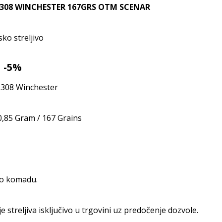
.308 WINCHESTER 167GRS OTM SCENAR
ko streljivo
a -5%
 .308 Winchester
0,85 Gram / 167 Grains
po komadu.
e streljiva isključivo u trgovini uz predočenje dozvole.