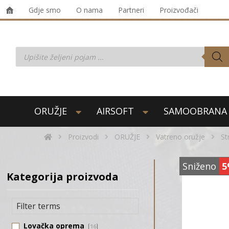
Gdje smo
O nama
Partneri
Proizvođači
ORUŽJE
AIRSOFT
SAMOOBRANA
Proizvodi
ORUŽJE
Vatreno oružje
St
Sniženo
5
Kategorija proizvoda
Lovačka oprema
16