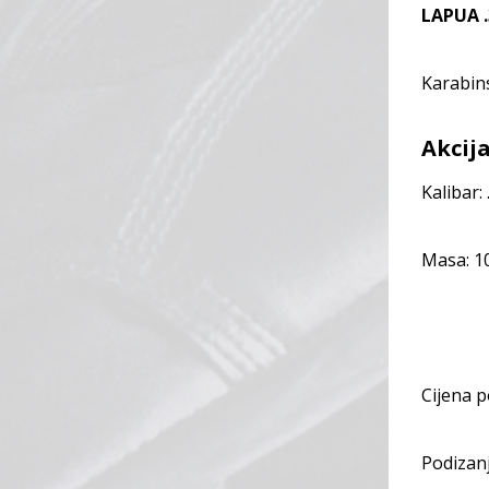
LAPUA 
Karabins
Akcij
Kalibar:
Masa: 1
Cijena 
Podizanj