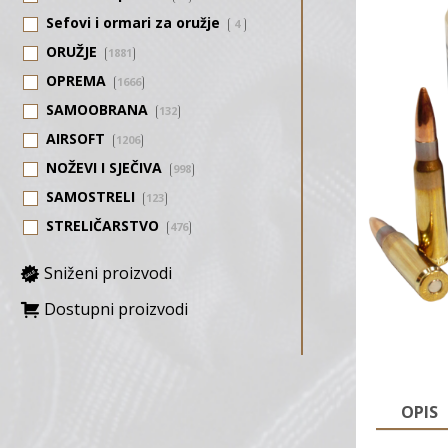
Sefovi i ormari za oružje
4
ORUŽJE
1881
OPREMA
1666
SAMOOBRANA
132
AIRSOFT
1206
NOŽEVI I SJEČIVA
998
SAMOSTRELI
123
STRELIČARSTVO
476
Sniženi proizvodi
Dostupni proizvodi
OPIS