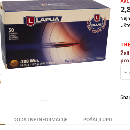
AKC
2,
Najn
Ušt
TR
Žel
pro
DODATNE INFORMACIJE
POŠALJI UPIT