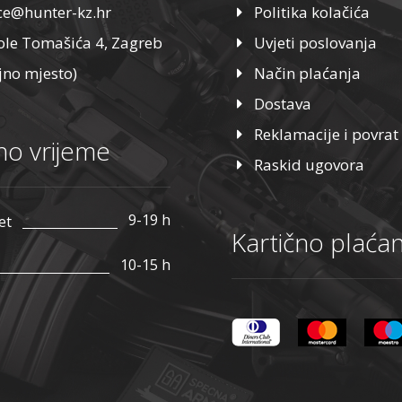
ice@hunter-kz.hr
Politika kolačića
ole Tomašića 4, Zagreb
Uvjeti poslovanja
jno mjesto)
Način plaćanja
Dostava
Reklamacije i povrat
o vrijeme
Raskid ugovora
9-19 h
et
Kartično plaćan
10-15 h