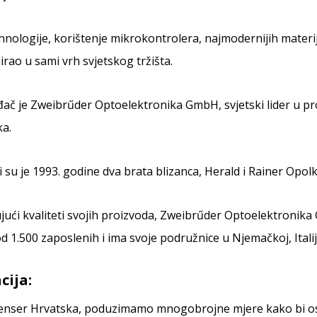
nologije, korištenje mikrokontrolera, najmodernijih materija
irao u sami vrh svjetskog tržišta.
ač je Zweibrűder Optoelektronika GmbH, svjetski lider u proi
a.
 su je 1993. godine dva brata blizanca, Herald i Rainer Opolk
jući kvaliteti svojih proizvoda, Zweibrűder Optoelektronika 
od 1.500 zaposlenih i ima svoje podružnice u Njemačkoj, Italiji,
cija:
lenser Hrvatska, poduzimamo mnogobrojne mjere kako bi osig