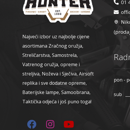
01 
off
Nik
(proda
Najveći izbor uz najbolje cijene
asortimana Zračnog oružja,
Radn
Streličarstva, Samostrela,
Vatrenog oružja, opreme i
streljiva, Noževa i Sječiva, Airsoft
pon - p
replika i sve dodatne opreme,
Baterijske lampe, Samoobrana,
sub
Taktička odjeća i još puno toga!