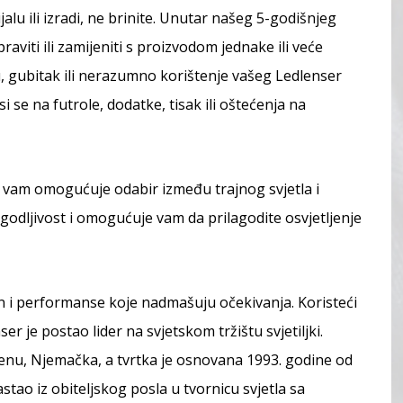
u ili izradi, ne brinite. Unutar našeg 5-godišnjeg
aviti ili zamijeniti s proizvodom jednake ili veće
, gubitak ili nerazumno korištenje vašeg Ledlenser
se na futrole, dodatke, tisak ili oštećenja na
a vam omogućuje odabir između trajnog svjetla i
agodljivost i omogućuje vam da prilagodite osvjetljenje
zajn i performanse koje nadmašuju očekivanja. Koristeći
r je postao lider na svjetskom tržištu svjetiljki.
nu, Njemačka, a tvrtka je osnovana 1993. godine od
stao iz obiteljskog posla u tvornicu svjetla sa