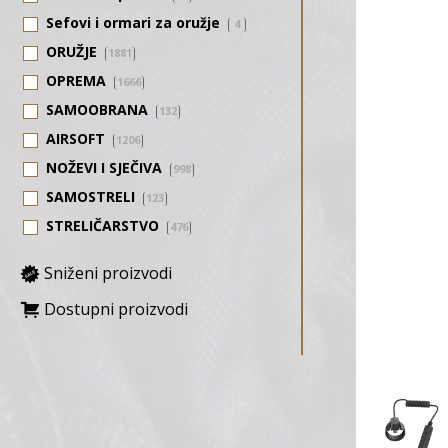
Sefovi i ormari za oružje
4
ORUŽJE
1881
OPREMA
1666
SAMOOBRANA
132
AIRSOFT
1206
NOŽEVI I SJEČIVA
998
SAMOSTRELI
123
STRELIČARSTVO
476
Sniženi proizvodi
Dostupni proizvodi