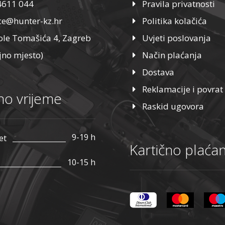
4611 044
Pravila privatnosti
ice@hunter-kz.hr
Politika kolačića
ole Tomašića 4, Zagreb
Uvjeti poslovanja
jno mjesto)
Način plaćanja
Dostava
Reklamacije i povrat
o vrijeme
Raskid ugovora
9-19 h
et
Kartično plaćan
10-15 h