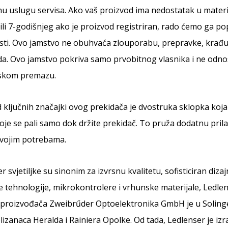
 uslugu servisa. Ako vaš proizvod ima nedostatak u materijal
ili 7-godišnjeg ako je proizvod registriran, rado ćemo ga popr
sti. Ovo jamstvo ne obuhvaća zlouporabu, prepravke, krađu
a. Ovo jamstvo pokriva samo prvobitnog vlasnika i ne odnosi 
skom premazu.
 ključnih značajki ovog prekidača je dvostruka sklopka koj
koje se pali samo dok držite prekidač. To pruža dodatnu pril
vojim potrebama.
r svjetiljke su sinonim za izvrsnu kvalitetu, sofisticiran di
e tehnologije, mikrokontrolere i vrhunske materijale, Ledlense
e proizvođača Zweibrűder Optoelektronika GmbH je u Solinge
lizanaca Heralda i Rainiera Opolke. Od tada, Ledlenser je izra