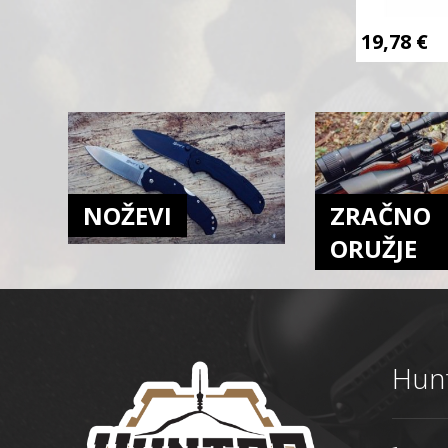
19,78
€
NOŽEVI
ZRAČNO
ORUŽJE
Hunt