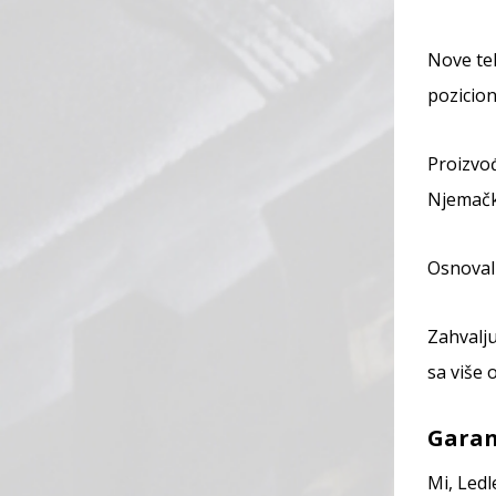
Nove teh
pozicion
Proizvođ
Njemačk
Osnovali
Zahvalju
sa više 
Garan
Mi, Led