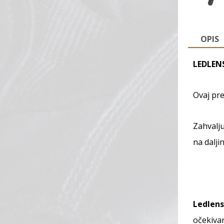
OPIS
LEDLENS
Ovaj pre
Zahvalju
na dalji
Ledlens
očekivan