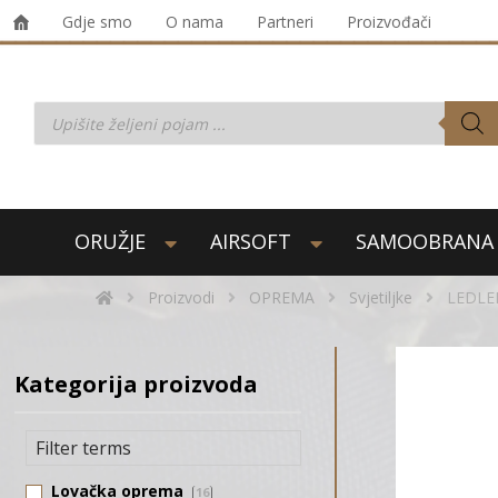
Gdje smo
O nama
Partneri
Proizvođači
ORUŽJE
AIRSOFT
SAMOOBRANA
Proizvodi
OPREMA
Svjetiljke
LEDLEN
Kategorija proizvoda
Lovačka oprema
16