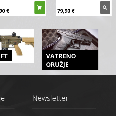
,90
€
79,90
€
OFT
VATRENO
ORUŽJE
je
Newsletter