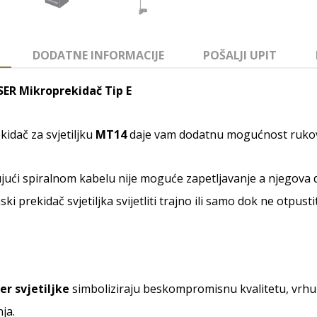
DODATNE INFORMACIJE
POŠALJI UPIT
ER Mikroprekidač Tip E
kidač za svjetiljku
MT14
daje vam dodatnu mogućnost rukova
jući spiralnom kabelu nije moguće zapetljavanje a njegova 
nski prekidač svjetiljka svijetliti trajno ili samo dok ne otpust
er svjetiljke
simboliziraju beskompromisnu kvalitetu, vrhu
ja.