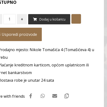
STUPNO
+
Dodaj u košaricu
Usporedi proizvode
Prodajno mjesto: Nikole Tomašića 4 (Tomašićeva 4) u
rebu
Plaćanje kreditnom karticom, općom uplatnicom ili
rnet bankarstvom
Dostava robe je unutar 24 sata