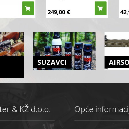
249,00
€
42
SUZAVCI
AIRS
er & KŽ d.o.o.
Opće informaci