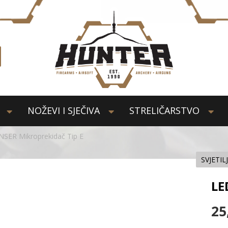
NOŽEVI I SJEČIVA
STRELIČARSTVO
SER Mikroprekidač Tip E
SVJETIL
LE
25