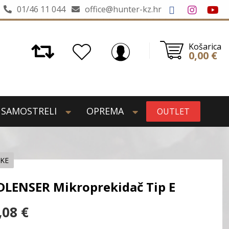
01/46 11 044
office@hunter-kz.hr
Košarica
0,00
€
SAMOSTRELI
OPREMA
OUTLET
JKE
DLENSER Mikroprekidač Tip E
,08
€