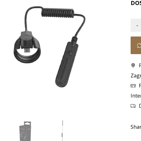
DO
-
Zag
Inte