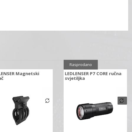
Rasprodano
LENSER Magnetski
LEDLENSER P7 CORE ručna
ač
svjetiljka