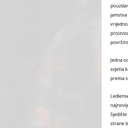
pouzdanu
jamstva 
vrijedno
proizvod
površin
Jedna od
svjetla 
prema s
Ledlense
najnovij
Sjedišt
strane b