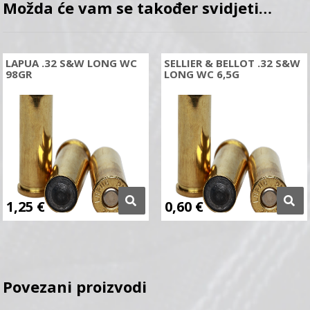
Možda će vam se također svidjeti…
LAPUA .32 S&W LONG WC
SELLIER & BELLOT .32 S&W
98GR
LONG WC 6,5G
1,25
€
0,60
€
Povezani proizvodi