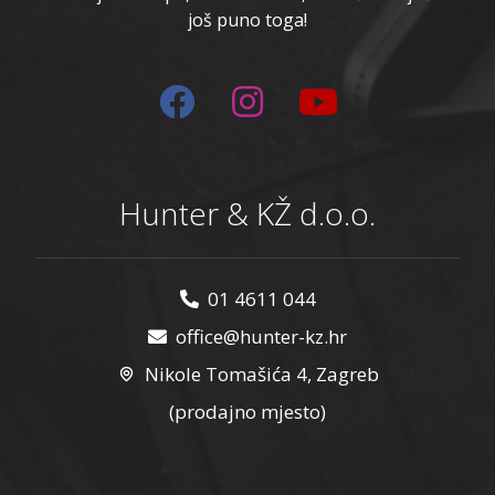
još puno toga!
Hunter & KŽ d.o.o.
01 4611 044
office@hunter-kz.hr
Nikole Tomašića 4, Zagreb
(prodajno mjesto)