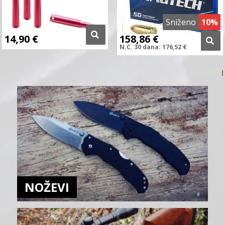
Sniženo
10%
14,90
€
158,86
€
N.C.
30 dana:
176,52
€
NOŽEVI