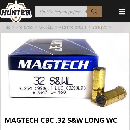
Proizvodi
ORUŽJE
Vatreno oružje
Streljivo
MAGTECH CBC .32 S&W LONG WC