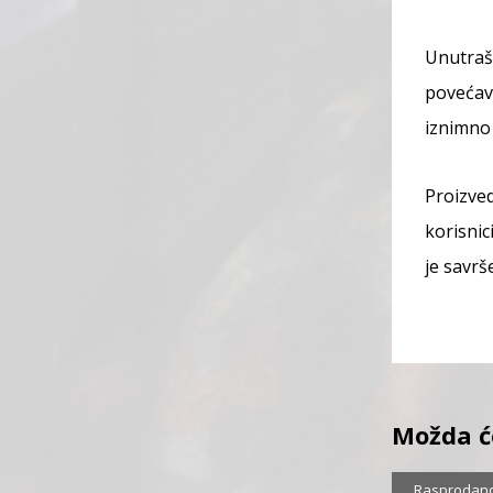
Unutraš
povećava
iznimno 
Proizved
korisnic
je savrš
Možda ć
Sniženo
1
Rasprodan