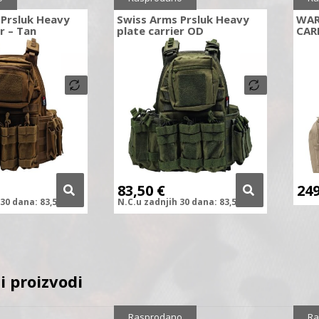
 Prsluk Heavy
Swiss Arms Prsluk Heavy
WAR
r – Tan
plate carrier OD
CAR
83,50
€
24
30 dana:
83,50
€
N.C.
u zadnjih
30 dana:
83,50
€
i proizvodi
Rasprodano
Ra