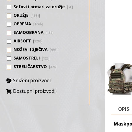
Sefovi i ormari za oružje
4
ORUŽJE
1881
OPREMA
1666
SAMOOBRANA
132
AIRSOFT
1206
NOŽEVI I SJEČIVA
998
SAMOSTRELI
123
STRELIČARSTVO
476
Sniženi proizvodi
Dostupni proizvodi
OPIS
Maskpo