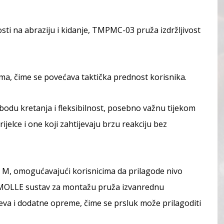
ti na abraziju i kidanje, TMPMC-03 pruža izdržljivost
ma, čime se povećava taktička prednost korisnika.
bodu kretanja i fleksibilnost, posebno važnu tijekom
jelce i one koji zahtijevaju brzu reakciju bez
e M, omogućavajući korisnicima da prilagode nivo
. MOLLE sustav za montažu pruža izvanrednu
eva i dodatne opreme, čime se prsluk može prilagoditi