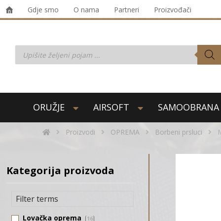
Gdje smo
O nama
Partneri
Proizvođači
ORUŽJE
AIRSOFT
SAMOOBRANA
Proizvodi
OPREMA
Borbeni prsluci
Kategorija proizvoda
Lovačka oprema
16