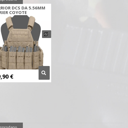
RIOR DCS DA 5.56MM
RIER COYOTE
9,90
€
sprodano