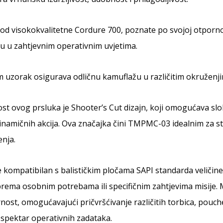
od visokokvalitetne Cordure 700, poznate po svojoj otpornos
u u zahtjevnim operativnim uvjetima.
 uzorak osigurava odličnu kamuflažu u različitim okruženji
t ovog prsluka je Shooter’s Cut dizajn, koji omogućava slo
dinamičnih akcija. Ova značajka čini TMPMC-03 idealnim za stri
nja.
e kompatibilan s balističkim pločama SAPI standarda veličin
 prema osobnim potrebama ili specifičnim zahtjevima misije
ost, omogućavajući pričvršćivanje različitih torbica, pouch
 spektar operativnih zadataka.