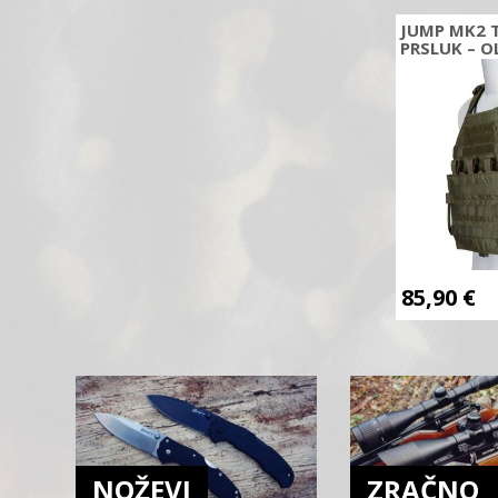
JUMP MK2 
PRSLUK – O
85,90
€
NOŽEVI
ZRAČNO