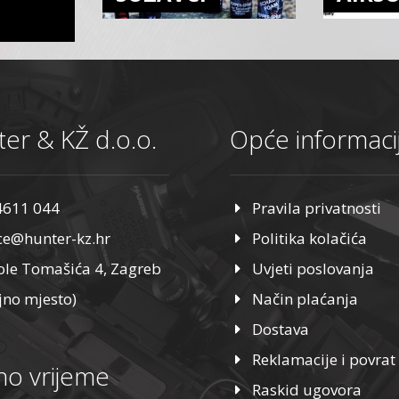
er & KŽ d.o.o.
Opće informaci
4611 044
Pravila privatnosti
ice@hunter-kz.hr
Politika kolačića
ole Tomašića 4, Zagreb
Uvjeti poslovanja
jno mjesto)
Način plaćanja
Dostava
Reklamacije i povrat
o vrijeme
Raskid ugovora