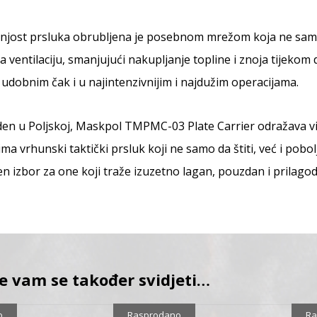
njost prsluka obrubljena je posebnom mrežom koja ne samo
 ventilaciju, smanjujući nakupljanje topline i znoja tijek
udobnim čak i u najintenzivnijim i najdužim operacijama.
en u Poljskoj, Maskpol TMPMC-03 Plate Carrier odražava vis
ima vrhunski taktički prsluk koji ne samo da štiti, već i pob
en izbor za one koji traže izuzetno lagan, pouzdan i prilagod
e vam se također svidjeti…
0%
Sniženo
10%
o
Rasprodano
Ra