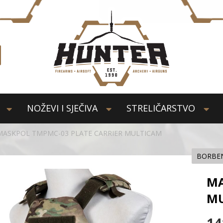
NOŽEVI I SJEČIVA
STRELIČARSTVO
MASKPOL TMPMC-03 PLATE CARRIER MULTICAM
BORBEN
MA
MU