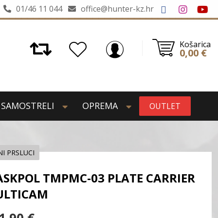
01/46 11 044
office@hunter-kz.hr
Košarica
0,00
€
SAMOSTRELI
OPREMA
OUTLET
I PRSLUCI
SKPOL TMPMC-03 PLATE CARRIER
LTICAM