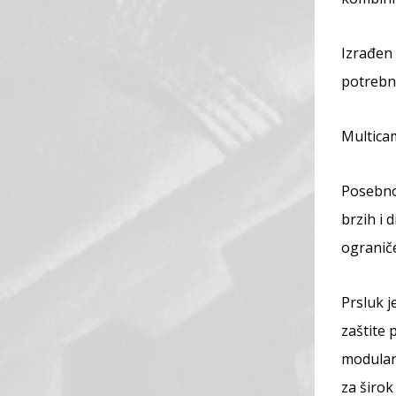
Izrađen 
potrebn
Multicam
Posebnos
brzih i 
ograniče
Prsluk j
zaštite
modularn
za širok