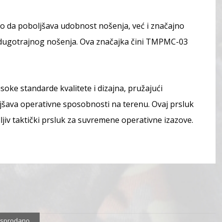
 da poboljšava udobnost nošenja, već i značajno
om dugotrajnog nošenja. Ova značajka čini TMPMC-03
oke standarde kvalitete i dizajna, pružajući
oljšava operativne sposobnosti na terenu. Ovaj prsluk
ljiv taktički prsluk za suvremene operativne izazove.
sprodano