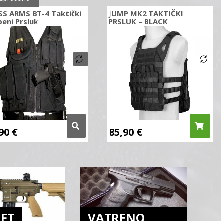
SS ARMS BT-4 Taktički
JUMP MK2 TAKTIČKI
eni Prsluk
PRSLUK – BLACK
,90
€
85,90
€
OFT
VATRENO