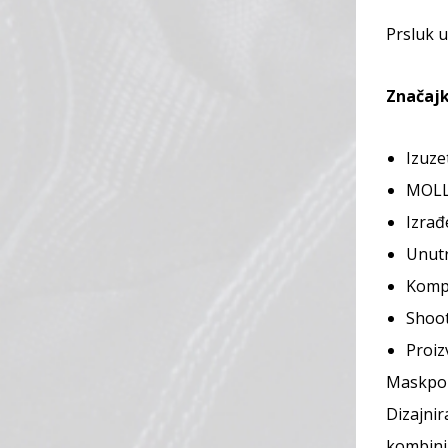
Prsluk u
Značajk
Izuze
MOLL
Izrađ
Unutr
Kompa
Shoot
Proiz
Maskpol 
Dizajnir
kombinir