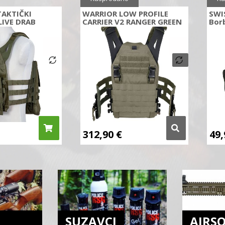
TAKTIČKI
WARRIOR LOW PROFILE
SWI
LIVE DRAB
CARRIER V2 RANGER GREEN
Borb
312,90
€
49
SUZAVCI
AIRS