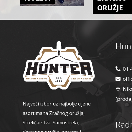
ORUŽJE
Hunt
01 
off
Nik
(proda
Najveći izbor uz najbolje cijene
asortimana Zračnog oružja,
Radn
Streličarstva, Samostrela,