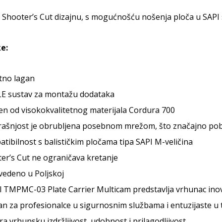
 Shooter’s Cut dizajnu, s mogućnošću nošenja ploča u SAPI
e:
tno lagan
E sustav za montažu dodataka
en od visokokvalitetnog materijala Cordura 700
ašnjost je obrubljena posebnom mrežom, što značajno pobo
tibilnost s balističkim pločama tipa SAPI M-veličina
er’s Cut ne ograničava kretanje
vedeno u Poljskoj
TMPMC-03 Plate Carrier Multicam predstavlja vrhunac inovaci
an za profesionalce u sigurnosnim službama i entuzijaste u 
a vrhunsku izdržljivost, udobnost i prilagodljivost.