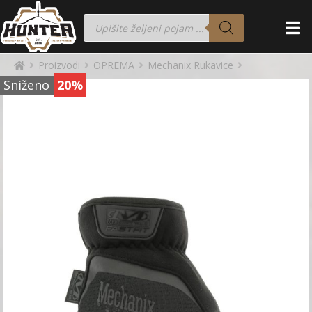
Proizvodi
OPREMA
Mechanix Rukavice
Sniženo
20%