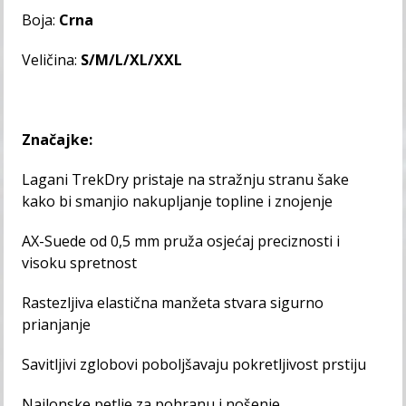
Boja:
Crna
Veličina:
S/M/L/XL/XXL
Značajke:
Lagani TrekDry pristaje na stražnju stranu šake
kako bi smanjio nakupljanje topline i znojenje
AX-Suede od 0,5 mm pruža osjećaj preciznosti i
visoku spretnost
Rastezljiva elastična manžeta stvara sigurno
prianjanje
Savitljivi zglobovi poboljšavaju pokretljivost prstiju
Najlonske petlje za pohranu i nošenje