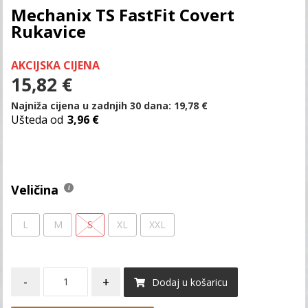
Mechanix TS FastFit Covert
Rukavice
AKCIJSKA CIJENA
15,82
€
Najniža cijena u zadnjih 30 dana:
19,78
€
Ušteda od
3,96 €
Veličina
L
M
S
XL
XXL
-
+
Dodaj u košaricu