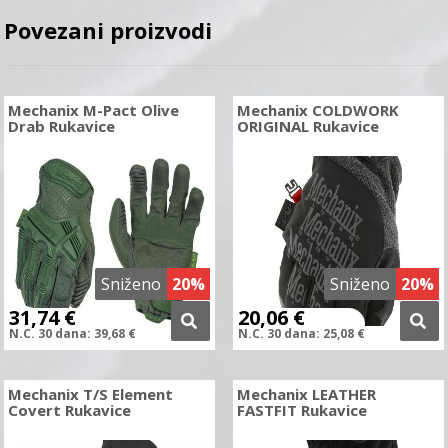
Povezani proizvodi
Mechanix M-Pact Olive
Mechanix COLDWORK
Drab Rukavice
ORIGINAL Rukavice
Sniženo
20%
Sniženo
20%
31,74
€
20,06
€
N.C.
30 dana:
39,68
€
N.C.
30 dana:
25,08
€
Mechanix T/S Element
Mechanix LEATHER
Covert Rukavice
FASTFIT Rukavice