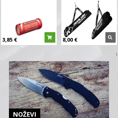
3,85
€
8,00
€
NOŽEVI