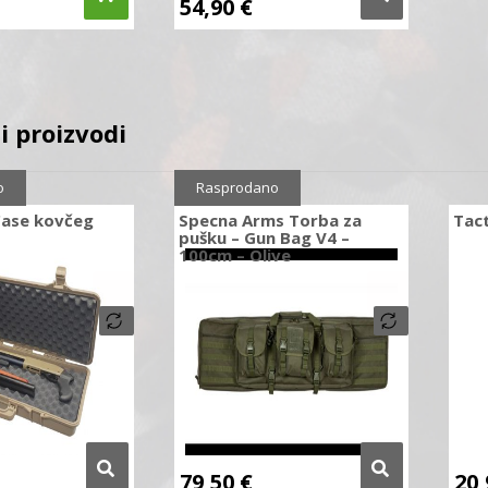
54,90
€
i proizvodi
o
Rasprodano
ase kovčeg
Specna Arms Torba za
Tact
pušku – Gun Bag V4 –
100cm – Olive
79,50
€
20