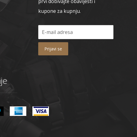
prvi dobivajte obavijesti i
kupone za kupnju.
Prijavi se
je