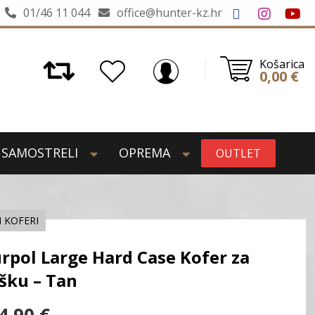
01/46 11 044
office@hunter-kz.hr
Košarica
0,00
€
SAMOSTRELI
OPREMA
OUTLET
I KOFERI
rpol Large Hard Case Kofer za
šku – Tan