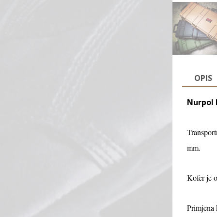
OPIS
Nurpol 
Transport
mm.
Kofer je 
Primjena k