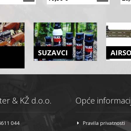
SUZAVCI
AIRS
er & KŽ d.o.o.
Opće informaci
4611 044
Pravila privatnosti