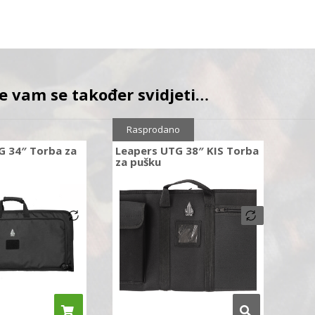
e vam se također svidjeti…
Rasprodano
G 34″ Torba za
Leapers UTG 38″ KIS Torba
za pušku