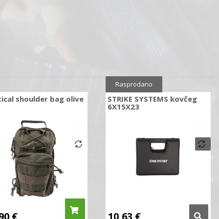
Sniženo
10%
Rasprodano
ical shoulder bag olive
STRIKE SYSTEMS kovčeg
6X15X23
,90
€
10,63
€