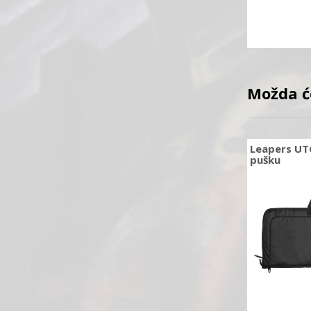
Možda ć
Leapers UT
pušku