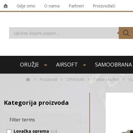
Gdje smo
O nama
Partneri
Proizvođači
ORUŽJE
AIRSOFT
SAMOOBRANA
Proizvodi
OPREMA
Torbe i koferi
Nu
Kategorija proizvoda
Lovačka oprema
16