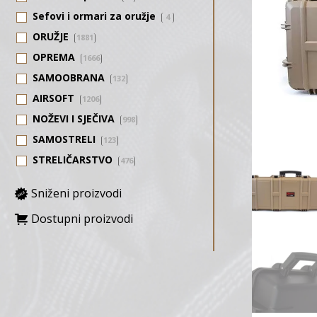
Sefovi i ormari za oružje
4
ORUŽJE
1881
OPREMA
1666
SAMOOBRANA
132
AIRSOFT
1206
NOŽEVI I SJEČIVA
998
SAMOSTRELI
123
STRELIČARSTVO
476
Sniženi proizvodi
Dostupni proizvodi