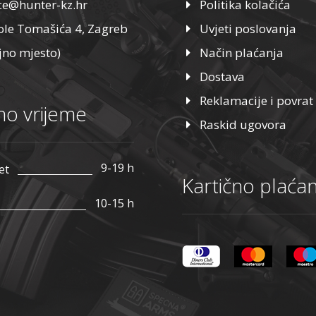
ice@hunter-kz.hr
Politika kolačića
ole Tomašića 4, Zagreb
Uvjeti poslovanja
jno mjesto)
Način plaćanja
Dostava
Reklamacije i povrat
o vrijeme
Raskid ugovora
9-19 h
et
Kartično plaćan
10-15 h