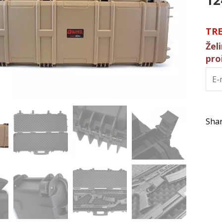
12
TR
Žel
pro