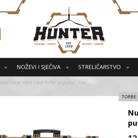
NOŽEVI I SJEČIVA
STRELIČARSTVO
rpol Large Hard Case Kofer za pušku - Tan
TORBE 
Nu
pu