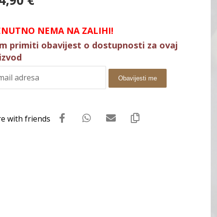
4,90
€
ENUTNO NEMA NA ZALIHI!
im primiti obavijest o dostupnosti za ovaj
izvod
Obavijesti me