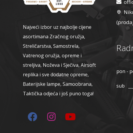
off
Nik
(proda
Najveći izbor uz najbolje cijene
asortimana Zračnog oružja,
Radn
Streličarstva, Samostrela,
Vatrenog oružja, opreme i
streljiva, Noževa i Sječiva, Airsoft
pon - p
replika i sve dodatne opreme,
Baterijske lampe, Samoobrana,
sub
Taktička odjeća i još puno toga!