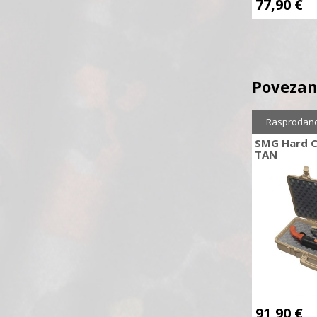
77,90
€
Povezan
Rasprodan
SMG Hard C
TAN
91,90
€