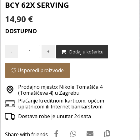
BCY 62X SERVING
14,90
€
DOSTUPNO
-
+
Dodaj u košaricu
Usporedi proizvode
Prodajno mjesto: Nikole Tomašića 4
(Tomašićeva 4) u Zagrebu
Plaćanje kreditnom karticom, općom
uplatnicom ili Internet bankarstvom
Dostava robe je unutar 24 sata