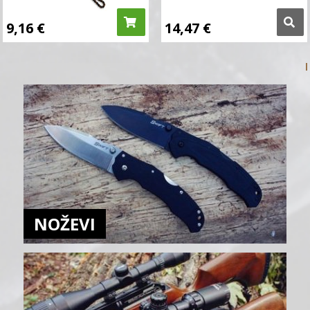
9,16
€
14,47
€
NOŽEVI