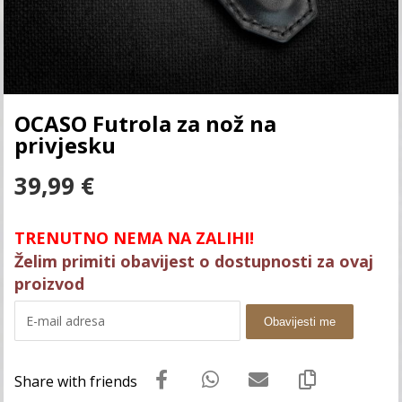
OCASO Futrola za nož na
privjesku
39,99
€
TRENUTNO NEMA NA ZALIHI!
Želim primiti obavijest o dostupnosti za ovaj
proizvod
Obavijesti me