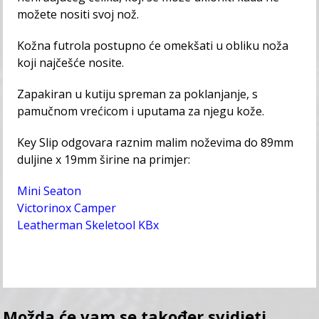
možete nositi svoj nož.
Kožna futrola postupno će omekšati u obliku noža
koji najčešće nosite.
Zapakiran u kutiju spreman za poklanjanje, s
pamučnom vrećicom i uputama za njegu kože.
Key Slip odgovara raznim malim noževima do 89mm
duljine x 19mm širine na primjer:
Mini Seaton
Victorinox Camper
Leatherman Skeletool KBx
Možda će vam se također svidjeti…