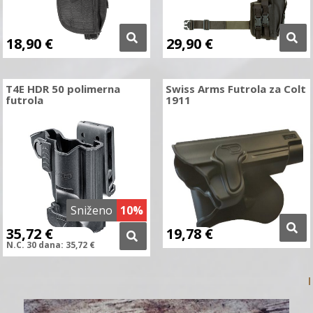
18,90
€
29,90
€
T4E HDR 50 polimerna
Swiss Arms Futrola za Colt
futrola
1911
Sniženo
10%
35,72
€
19,78
€
N.C.
30 dana:
35,72
€