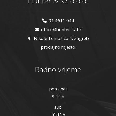
Hunter & KŽ d.o.o.
01 4611 044
office@hunter-kz.hr
Nikole Tomašića 4, Zagreb
(prodajno mjesto)
Radno vrijeme
pon - pet
9-19 h
sub
10-15 h