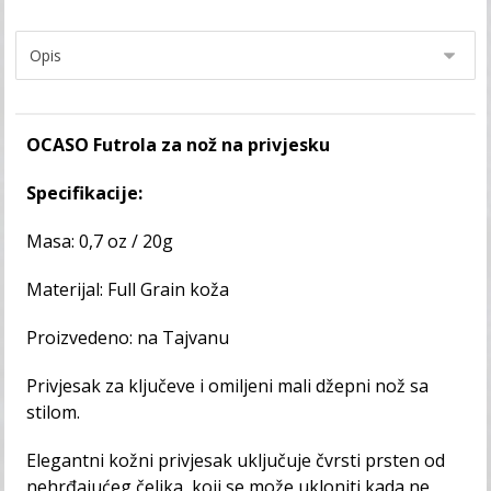
OCASO Futrola za nož na privjesku
Specifikacije:
Masa: 0,7 oz / 20g
Materijal: Full Grain koža
Proizvedeno: na Tajvanu
Privjesak za ključeve i omiljeni mali džepni nož sa
stilom.
Elegantni kožni privjesak uključuje čvrsti prsten od
nehrđajućeg čelika, koji se može ukloniti kada ne