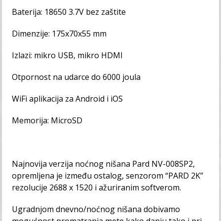
Baterija: 18650 3.7V bez zaštite
Dimenzije: 175x70x55 mm
Izlazi: mikro USB, mikro HDMI
Otpornost na udarce do 6000 joula
WiFi aplikacija za Android i iOS
Memorija: MicroSD
Najnovija verzija noćnog nišana Pard NV-008SP2,
opremljena je između ostalog, senzorom “PARD 2K”
rezolucije 2688 x 1520 i ažuriranim softverom.
Ugradnjom dnevno/noćnog nišana dobivamo
mogućnost promatranja mete kako danju tako i pri