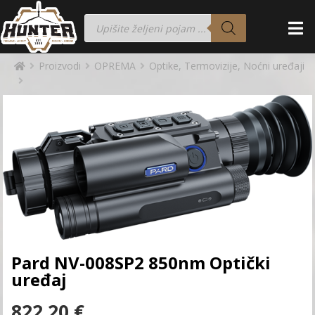
Proizvodi
OPREMA
Optike, Termovizije, Noćni uređaji
Pard NV-008SP2 850nm Optički
uređaj
822,20
€