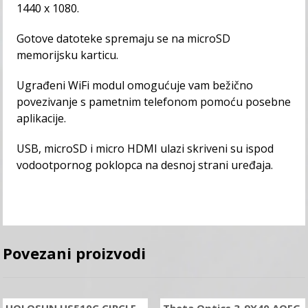
1440 x 1080.
Gotove datoteke spremaju se na microSD
memorijsku karticu.
Ugrađeni WiFi modul omogućuje vam bežično
povezivanje s pametnim telefonom pomoću posebne
aplikacije.
USB, microSD i micro HDMI ulazi skriveni su ispod
vodootpornog poklopca na desnoj strani uređaja.
Povezani proizvodi
HOLOSUN HS510C CIRCLE
Theta Optics 3-9X40 AOEG