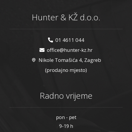
Hunter & KŽ d.o.o.
01 4611 044
office@hunter-kz.hr
Nikole Tomašića 4, Zagreb
(prodajno mjesto)
Radno vrijeme
pon - pet
9-19 h