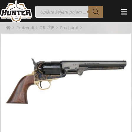
Proizvodi
ORUŽJE
Crni barut