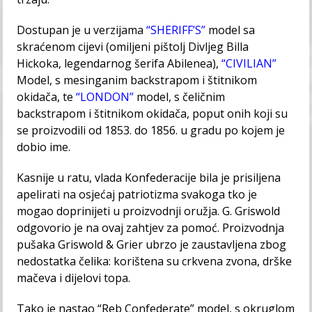
Dostupan je u verzijama
“SHERIFF’S”
model sa
skraćenom cijevi (omiljeni pištolj Divljeg Billa
Hickoka, legendarnog šerifa Abilenea),
“CIVILIAN”
Model, s mesinganim backstrapom i štitnikom
okidača, te
“LONDON”
model, s čeličnim
backstrapom i štitnikom okidača, poput onih koji su
se proizvodili od 1853. do 1856. u gradu po kojem je
dobio ime.
Kasnije u ratu, vlada Konfederacije bila je prisiljena
apelirati na osjećaj patriotizma svakoga tko je
mogao doprinijeti u proizvodnji oružja. G. Griswold
odgovorio je na ovaj zahtjev za pomoć. Proizvodnja
pušaka Griswold & Grier ubrzo je zaustavljena zbog
nedostatka čelika: korištena su crkvena zvona, drške
mačeva i dijelovi topa.
Tako je nastao “Reb Confederate” model, s okruglom