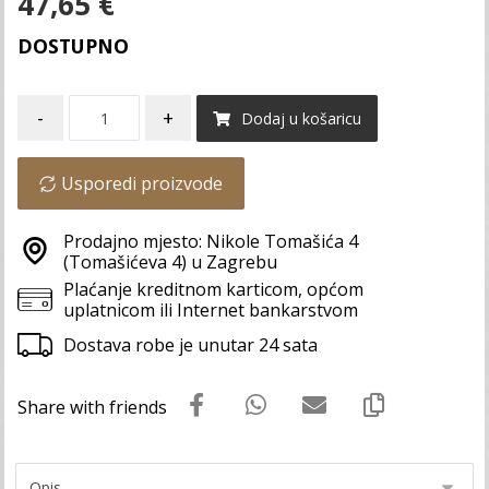
47,65
€
DOSTUPNO
-
+
Dodaj u košaricu
Usporedi proizvode
Prodajno mjesto: Nikole Tomašića 4
(Tomašićeva 4) u Zagrebu
Plaćanje kreditnom karticom, općom
uplatnicom ili Internet bankarstvom
Dostava robe je unutar 24 sata