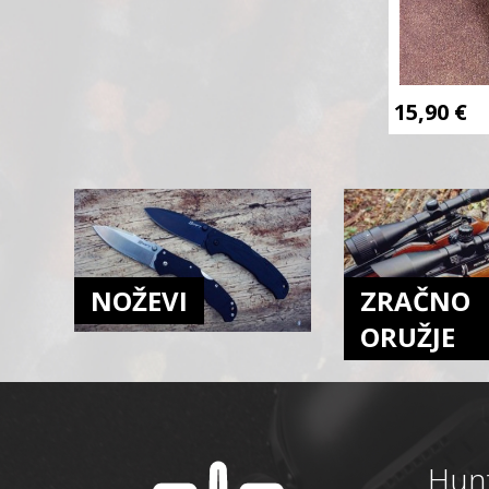
15,90
€
NOŽEVI
ZRAČNO
ORUŽJE
Hunt