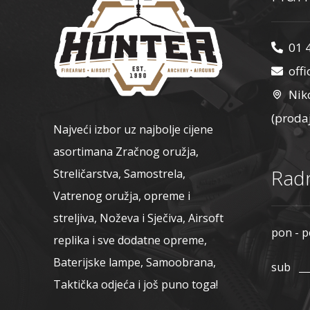
01 
off
Nik
(proda
Najveći izbor uz najbolje cijene
asortimana Zračnog oružja,
Radn
Streličarstva, Samostrela,
Vatrenog oružja, opreme i
streljiva, Noževa i Sječiva, Airsoft
pon - p
replika i sve dodatne opreme,
Baterijske lampe, Samoobrana,
sub
Taktička odjeća i još puno toga!