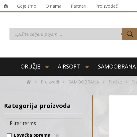
Gdje smo
O nama
Partneri
Proizvođači
ORUŽJE
AIRSOFT
SAMOOBRANA
Proizvodi
SAMOOBRANA
Praćke
Pr
Kategorija proizvoda
Lovačka oprema
16