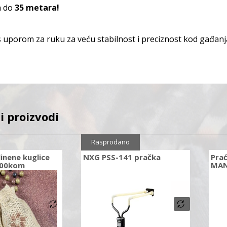
a do
35 metara!
 uporom za ruku za veću stabilnost i preciznost kod gađanj
i proizvodi
Rasprodano
inene kuglice
NXG PSS-141 pračka
Prać
500kom
MA