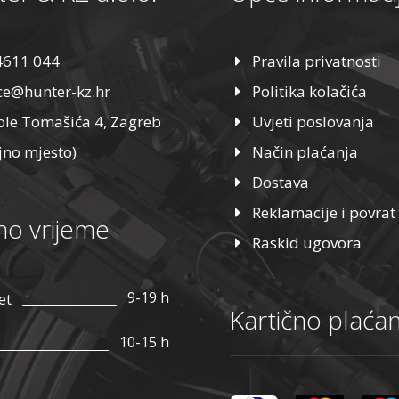
4611 044
Pravila privatnosti
ice@hunter-kz.hr
Politika kolačića
ole Tomašića 4, Zagreb
Uvjeti poslovanja
jno mjesto)
Način plaćanja
Dostava
Reklamacije i povrat
o vrijeme
Raskid ugovora
9-19 h
et
Kartično plaćan
10-15 h