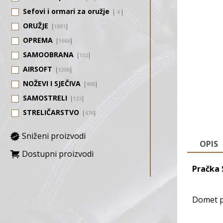
Sefovi i ormari za oružje
4
ORUŽJE
1881
OPREMA
1666
SAMOOBRANA
132
AIRSOFT
1206
NOŽEVI I SJEČIVA
998
SAMOSTRELI
123
STRELIČARSTVO
476
Sniženi proizvodi
OPIS
Dostupni proizvodi
Pračka
Domet 