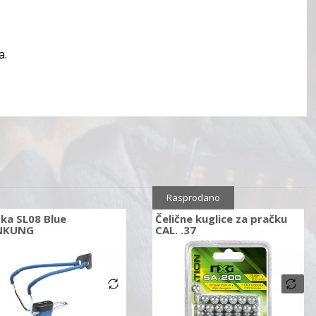
a.
Rasprodano
ka SL08 Blue
Čelične kuglice za pračku
NKUNG
CAL. .37