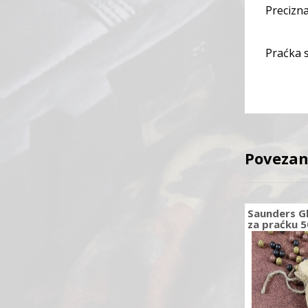
Precizn
Praćka s
Povezan
Saunders Gl
za praćku 