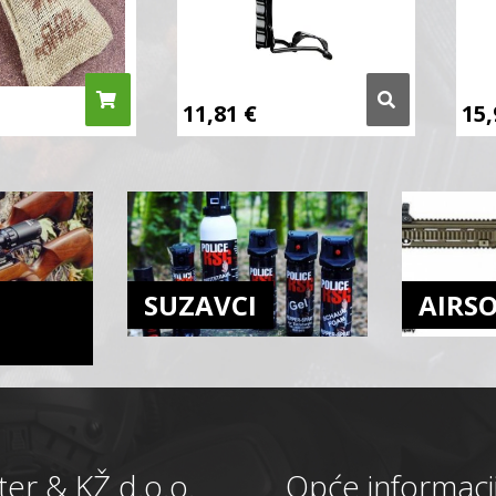
11,81
€
15
SUZAVCI
AIRS
er & KŽ d.o.o.
Opće informaci