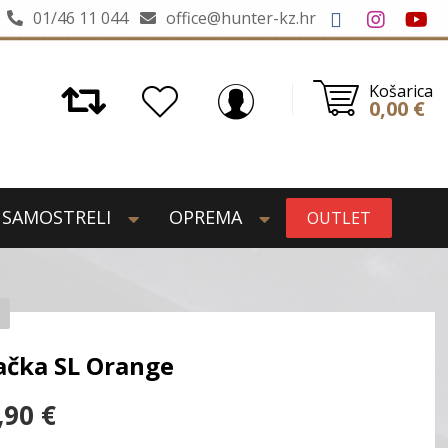
01/46 11 044
office@hunter-kz.hr
Košarica
0,00
€
SAMOSTRELI
OPREMA
OUTLET
ačka SL Orange
,90
€