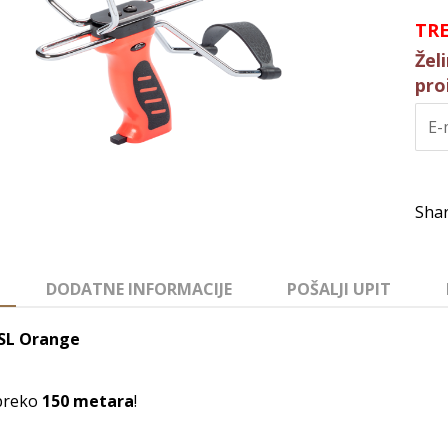
TR
Žel
pro
DODATNE INFORMACIJE
POŠALJI UPIT
 SL Orange
preko
150 metara
!