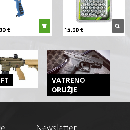
,90
€
15,90
€
OFT
VATRENO
ORUŽJE
je
Newsletter