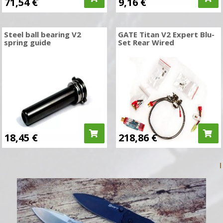
71,54
€
9,16
€
Steel ball bearing V2
GATE Titan V2 Expert Blu-
spring guide
Set Rear Wired
18,45
€
218,86
€