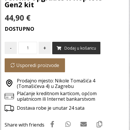
Gen2 kit
44,90
€
DOSTUPNO
-
+
Dodaj u košaricu
Usporedi proizvode
Prodajno mjesto: Nikole Tomašića 4
(Tomašićeva 4) u Zagrebu
Plaćanje kreditnom karticom, općom
uplatnicom ili Internet bankarstvom
Dostava robe je unutar 24 sata