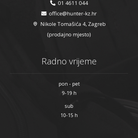
01 4611 044
office@hunter-kz.hr
Nikole Tomašića 4, Zagreb
(prodajno mjesto)
Radno vrijeme
pon - pet
9-19 h
sub
10-15 h