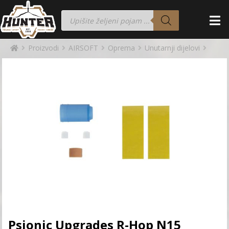
Proizvodi
AIRSOFT
Oprema
Unutarnji dijelovi
Psionic Upgrades R-Hop N15