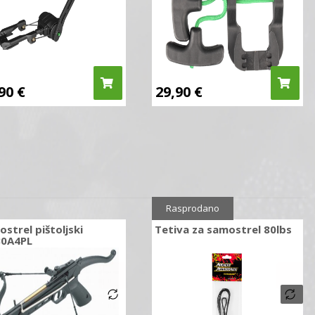
,90
€
29,90
€
Rasprodano
strel pištoljski
Tetiva za samostrel 80lbs
0A4PL