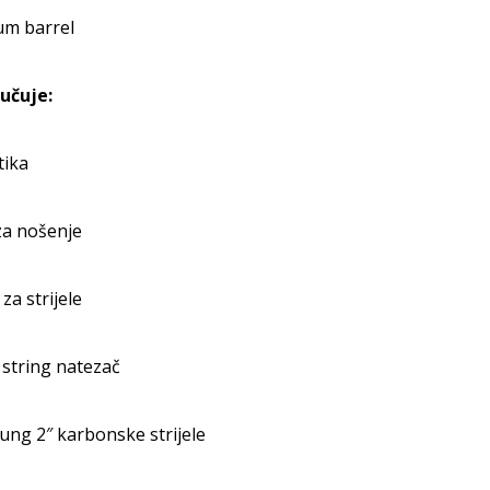
um barrel
jučuje:
tika
a nošenje
za strijele
 string natezač
ung 2″ karbonske strijele