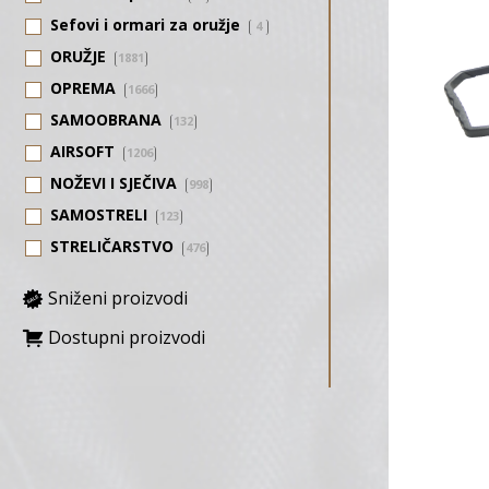
Sefovi i ormari za oružje
4
ORUŽJE
1881
OPREMA
1666
SAMOOBRANA
132
AIRSOFT
1206
NOŽEVI I SJEČIVA
998
SAMOSTRELI
123
STRELIČARSTVO
476
Sniženi proizvodi
Dostupni proizvodi