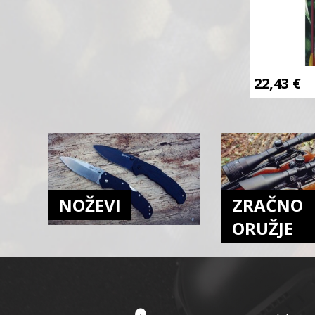
22,43
€
NOŽEVI
ZRAČNO
ORUŽJE