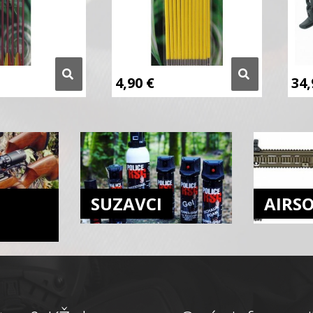
4,90
€
34
SUZAVCI
AIRS