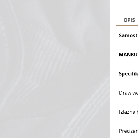
OPIS
Samost
MANKU
Specifik
Draw wei
Izlazna 
Preciza