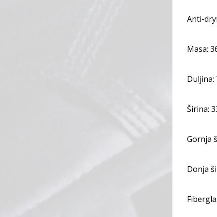
Anti-dry
Masa: 3
Duljina:
Širina: 
Gornja š
Donja ši
Fibergla