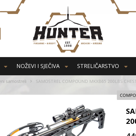
NOŽEVI I SJEČIVA
STRELIČARSTVO
ni samostreli
SAMOSTREL COMPOUND MKXB65 200LBS CHES
COMPOU
SA
20