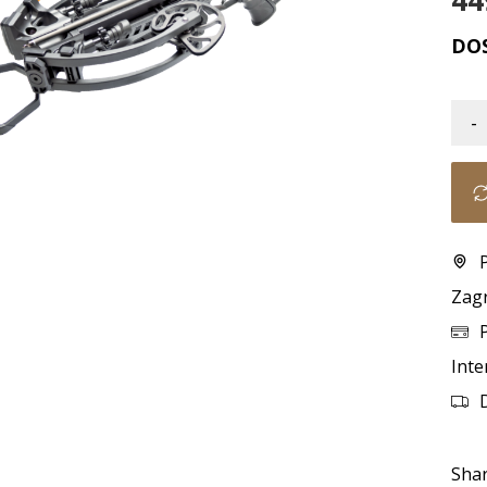
44
DO
-
Zag
Inte