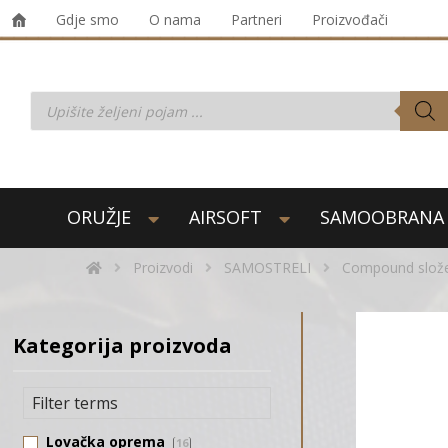
Gdje smo
O nama
Partneri
Proizvođači
ORUŽJE
AIRSOFT
SAMOOBRANA
Proizvodi
SAMOSTRELI
Compound slože
Kategorija proizvoda
Lovačka oprema
16