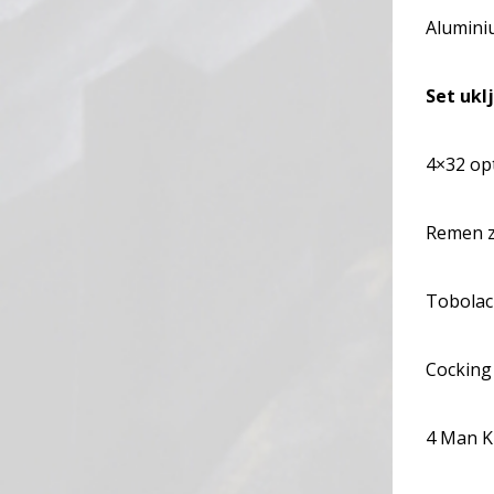
Alumini
Set ukl
4×32 op
Remen z
Tobolac 
Cocking
4 Man K