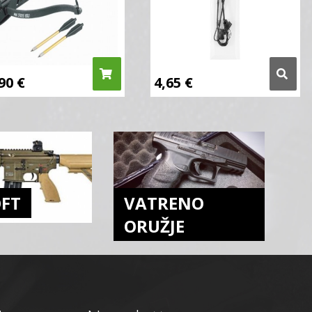
,90
€
4,65
€
OFT
VATRENO
ORUŽJE