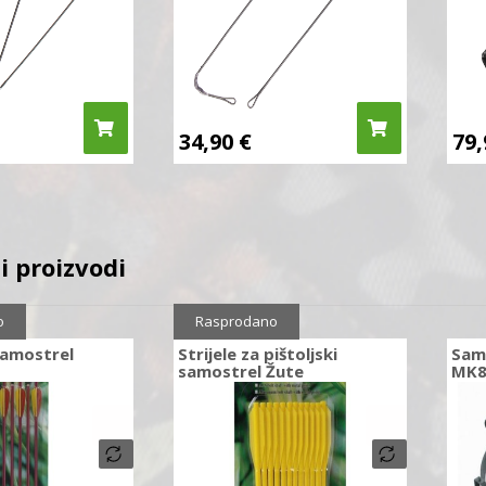
34,90
€
79
i proizvodi
o
Rasprodano
 samostrel
Strijele za pištoljski
Samo
samostrel Žute
MK8