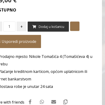
9,00
€
STUPNO
+
Dodaj u košaricu
Usporedi proizvode
Prodajno mjesto: Nikole Tomašića 4 (Tomašićeva 4) u
rebu
Plaćanje kreditnom karticom, općom uplatnicom ili
rnet bankarstvom
Dostava robe je unutar 24 sata