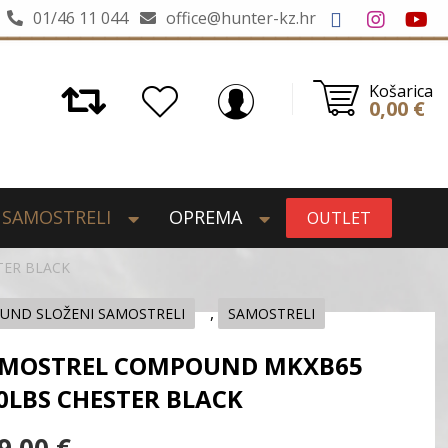
01/46 11 044
office@hunter-kz.hr
Košarica
0,00
€
SAMOSTRELI
OPREMA
OUTLET
TER BLACK
,
ND SLOŽENI SAMOSTRELI
SAMOSTRELI
MOSTREL COMPOUND MKXB65
0LBS CHESTER BLACK