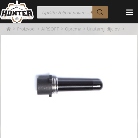
Proizvodi
AIRSOFT
Oprema
Unutarnji dijelovi