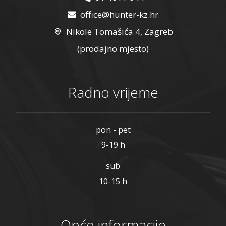
office@hunter-kz.hr
Nikole Tomašića 4, Zagreb
(prodajno mjesto)
Radno vrijeme
pon - pet
9-19 h
sub
10-15 h
Opće informacije