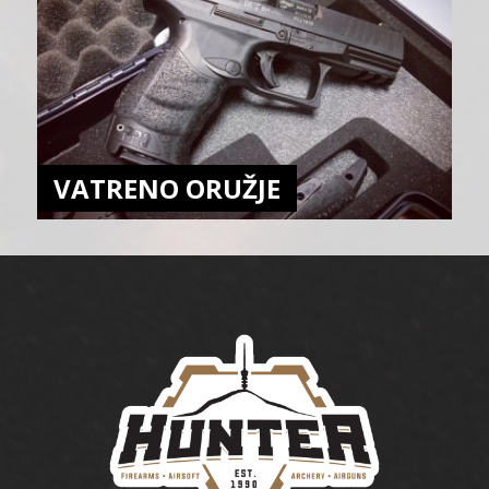
VATRENO ORUŽJE