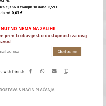
iža cijena u zadnjih 30 dana:
0,59
€
eda od
0,03 €
ENUTNO NEMA NA ZALIHI!
im primiti obavijest o dostupnosti za ovaj
izvod
Obavijesti me
DOSTAVA & NAČIN PLAĆANJA