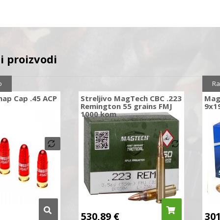
i proizvodi
Sni
o
Ra
nap Cap .45 ACP
Streljivo MagTech CBC .223
Magt
Remington 55 grains FMJ
9x1
1000 kom
530,89
€
30