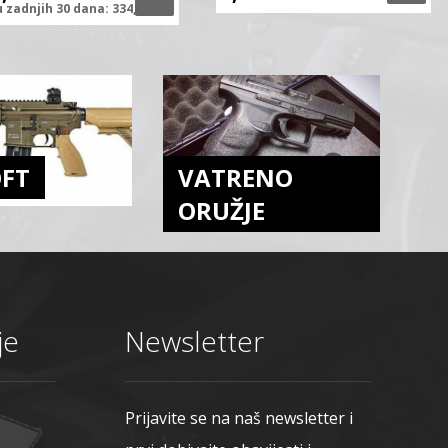
u zadnjih
30 dana:
334,46
€
OFT
VATRENO
ORUŽJE
je
Newsletter
Prijavite se na naš newsletter i