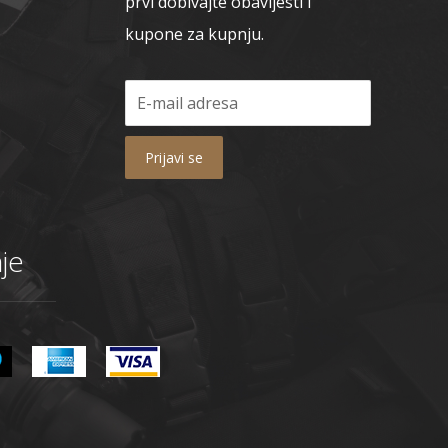
prvi dobivajte obavijesti i
kupone za kupnju.
Prijavi se
je