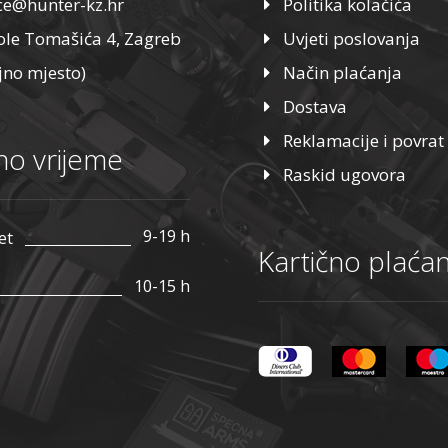
ice@hunter-kz.hr
Politika kolačića
ole Tomašića 4, Zagreb
Uvjeti poslovanja
jno mjesto)
Način plaćanja
Dostava
Reklamacije i povrat
o vrijeme
Raskid ugovora
9-19 h
et
Kartično plaćan
10-15 h