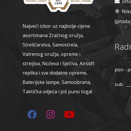
off
Nik
(proda
Najveći izbor uz najbolje cijene
asortimana Zračnog oružja,
Radn
Streličarstva, Samostrela,
Vatrenog oružja, opreme i
streljiva, Noževa i Sječiva, Airsoft
pon - p
replika i sve dodatne opreme,
Baterijske lampe, Samoobrana,
sub
Taktička odjeća i još puno toga!