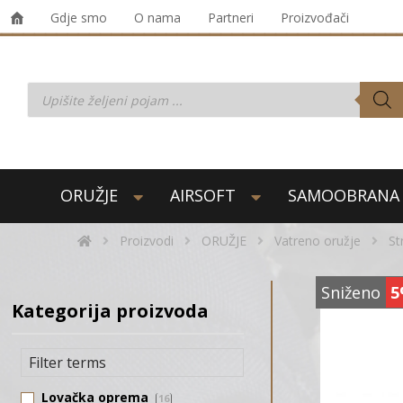
Gdje smo
O nama
Partneri
Proizvođači
ORUŽJE
AIRSOFT
SAMOOBRANA
Proizvodi
ORUŽJE
Vatreno oružje
St
Sniženo
5
Kategorija proizvoda
Lovačka oprema
16