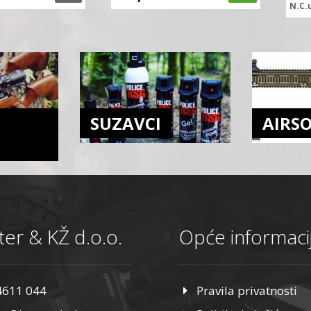
N.C.
SUZAVCI
AIRS
er & KŽ d.o.o.
Opće informaci
4611 044
Pravila privatnosti