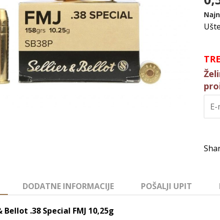
Najn
Ušt
TR
Žel
pro
DODATNE INFORMACIJE
POŠALJI UPIT
& Bellot .38 Special FMJ 10,25g