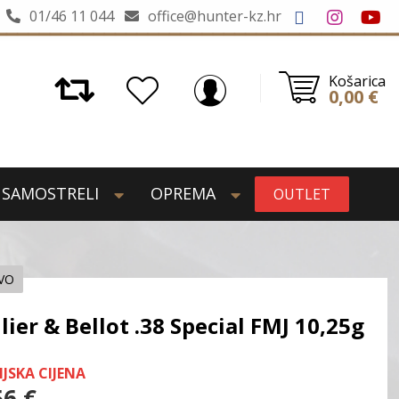
01/46 11 044
office@hunter-kz.hr
Košarica
0,00
€
SAMOSTRELI
OPREMA
OUTLET
IVO
llier & Bellot .38 Special FMJ 10,25g
IJSKA CIJENA
56
€