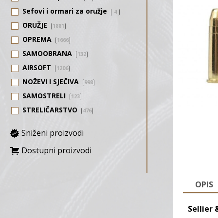
Sefovi i ormari za oružje
4
ORUŽJE
1881
OPREMA
1666
SAMOOBRANA
132
AIRSOFT
1206
NOŽEVI I SJEČIVA
998
SAMOSTRELI
123
STRELIČARSTVO
476
Sniženi proizvodi
Dostupni proizvodi
OPIS
Sellier 