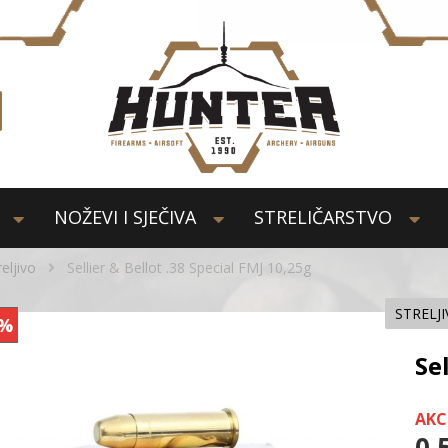
NOŽEVI I SJEČIVA
STRELIČARSTVO
reljivo
Sellier & Bellot .38 Special FMJ 10,25g
STRELJ
%
Se
AKC
0,