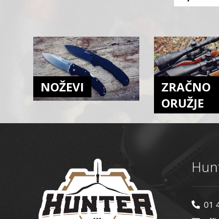
NOŽEVI
ZRAČNO
ORUŽJE
Hunt
01 