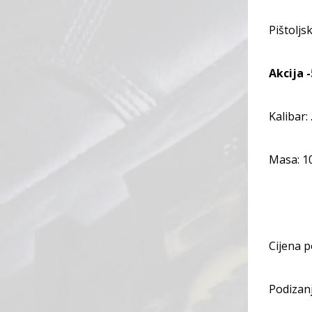
Pištoljsk
Akcija 
Kalibar: 
Masa: 1
Cijena 
Podizanj