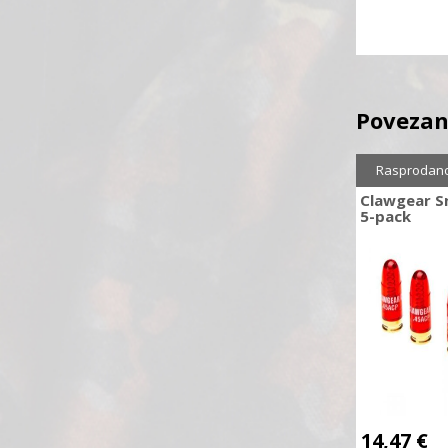
Povezan
Rasprodan
Clawgear S
5-pack
14,47
€