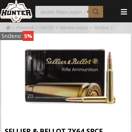
Proizvodi
ORUŽJE
Vatreno oružje
Streljivo
Sniženo
5%
SELLIER & BELLOT 7X64 SPCE