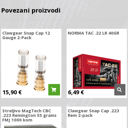
Povezani proizvodi
Clawgear Snap Cap 12
NORMA TAC .22 LR 40GR
Gauge 2-Pack
15,90
€
6,49
€
Streljivo MagTech CBC
Clawgear Snap Cap .223
.223 Remington 55 grains
Rem 2-pack
FMJ 1000 kom