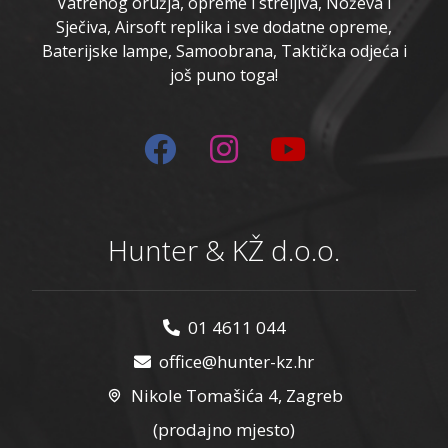
Vatrenog oružja, opreme i streljiva, Noževa i
Sječiva, Airsoft replika i sve dodatne opreme,
Baterijske lampe, Samoobrana, Taktička odjeća i
još puno toga!
Hunter & KŽ d.o.o.
01 4611 044
office@hunter-kz.hr
Nikole Tomašića 4, Zagreb
(prodajno mjesto)