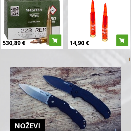
530,89
€
14,90
€
NOŽEVI