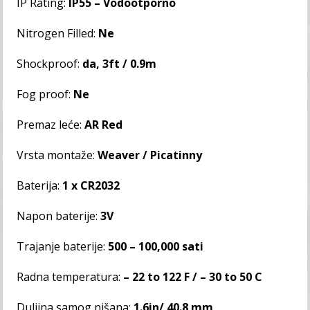
IP Rating:
IP55 – Vodootporno
Nitrogen Filled:
Ne
Shockproof:
da, 3ft / 0.9m
Fog proof:
Ne
Premaz leće:
AR Red
Vrsta montaže:
Weaver / Picatinny
Baterija:
1 x CR2032
Napon baterije:
3V
Trajanje baterije:
500 – 100,000 sati
Radna temperatura:
– 22 to 122 F / – 30 to 50 C
Duljina samog nišana:
1.6in/ 40.8 mm