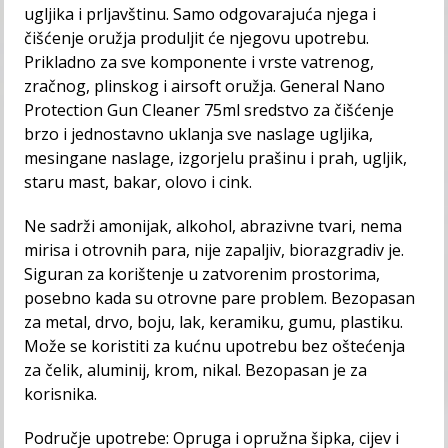
ugljika i prljavštinu. Samo odgovarajuća njega i
čišćenje oružja produljit će njegovu upotrebu.
Prikladno za sve komponente i vrste vatrenog,
zračnog, plinskog i airsoft oružja. General Nano
Protection Gun Cleaner 75ml sredstvo za čišćenje
brzo i jednostavno uklanja sve naslage ugljika,
mesingane naslage, izgorjelu prašinu i prah, ugljik,
staru mast, bakar, olovo i cink.
Ne sadrži amonijak, alkohol, abrazivne tvari, nema
mirisa i otrovnih para, nije zapaljiv, biorazgradiv je.
Siguran za korištenje u zatvorenim prostorima,
posebno kada su otrovne pare problem. Bezopasan
za metal, drvo, boju, lak, keramiku, gumu, plastiku.
Može se koristiti za kućnu upotrebu bez oštećenja
za čelik, aluminij, krom, nikal. Bezopasan je za
korisnika.
Područje upotrebe: Opruga i opružna šipka, cijev i