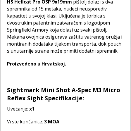
HS Hellcat Pro OSP 9x19mm
pištolj dolazi s dva
spremnika od 15 metaka, nudeći neusporediv
kapacitet u svojoj klasi. Uključena je torbica s
dvostrukim patentnim zatvaračem s logotipom
Springfield Armory koja dolazi uz svaki pištolj.
Mekana ovojnica osigurava zaštitu vatrenog oružja i
montiranih dodataka tijekom transporta, dok pouch
s unutarnije strane može primiti dodatni spremnik.
Proizvedeno u Hrvatskoj.
Sightmark Mini Shot A-Spec M3 Micro
Reflex Sight
Specifikacije:
Uvećanje:
x1
Vrste končanice:
3 MOA