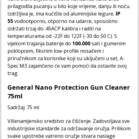
prilagodila pucanju u bilo koje vrijeme, danju ili noću.
Izdržljiva je, ima kućište od aluminijske legure,
IP
55
vodootporno, otporno na udarce, sposobno
izdržati trzaj do .45ACP kalibra i raditi na
temperaturama od -22F do 122F (-30 do 50 C). S
vijekom trajanja baterije do
100.000
sati i gumenim
poklopcem, fiksnim low-profile nosačem i
priručnikom za korisnike koji su uključeni u set, A-
Spec M3 zajamčeno će vam pomoći da ostavite svoj
trag.
General Nano Protection Gun Cleaner
75ml
Sadržaj: 75 ml
Višenamjensko sredstvo za čišćenje. Zadovoljava sve
industrijske standarde za održavanje oružja. Prilikom
svake upotrebe vatreno oružje stvara naslage