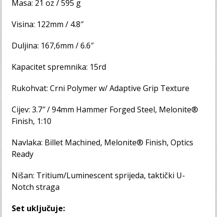
Masa: 21 oz / 595 g
Visina: 122mm / 4.8″
Duljina: 167,6mm / 6.6″
Kapacitet spremnika: 15rd
Rukohvat: Crni Polymer w/ Adaptive Grip Texture
Cijev: 3.7″ / 94mm Hammer Forged Steel, Melonite®
Finish, 1:10
Navlaka: Billet Machined, Melonite® Finish, Optics
Ready
Nišan: Tritium/Luminescent sprijeda, taktički U-
Notch straga
Set uključuje: