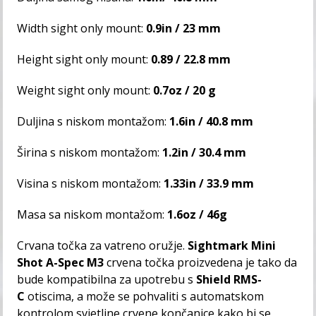
Width sight only mount:
0.9in / 23 mm
Height sight only mount:
0.89 / 22.8 mm
Weight sight only mount:
0.7oz / 20 g
Duljina s niskom montažom:
1.6in / 40.8 mm
Širina s niskom montažom:
1.2in / 30.4 mm
Visina s niskom montažom:
1.33in / 33.9 mm
Masa sa niskom montažom:
1.6oz / 46g
Crvana točka za vatreno oružje.
Sightmark Mini
Shot A-Spec M3
crvena točka proizvedena je tako da
bude kompatibilna za upotrebu s
Shield RMS-
C
otiscima, a može se pohvaliti s automatskom
kontrolom svjetline crvene končanice kako bi se