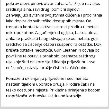
pokrov cijevi, pinovi, otvor zatvarača, žlijeb navlake,
središnja šina, i svi drugi pomični dijelovi.
Zahvaljujući izvrsnim svojstvima čišćenja i prodiranja
lako dopire do svih teško dostupnih mjesta. Od
trenutka kontakta aktivni sastojci prodiru u metal i
mikropukotine. Zagađenje od ugljika, bakra, olova,
cinka te praškasti talog odvajaju se od metala, gdje
sredstvo za čišćenje otapa i suspendira ostatke. Dok
brišete ostatke nečistoća, Gun Cleaner ih odvaja od
površine te ostavlja tanak sloj premaza zaštitnog
ulja koje štiti od korozije. Uklanja prljavštinu i sve
nečistoće, ostavlja oružje čistim i zaštićenim.
Pomaže u uklanjanju prljavštine i sedimenata
nastalih tijekom uporabe oružja. Prodire čak i na
teško dostupna mjesta. Prikladna primjena s bocom
raspršivača. Vrhunska zaštita od korozije.