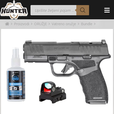
Proizvodi
ORUŽJE
Vatreno oružje
Bundle