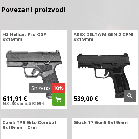
Povezani proizvodi
HS Hellcat Pro OSP
AREX DELTA M GEN.2 CRNI
9x19mm
9x19mm
Sniženo
10%
611,91
€
539,00
€
N.C.
30 dana:
592,09
€
Canik TP9 Elite Combat
Glock 17 Gen5 9x19mm
9x19mm – Crni