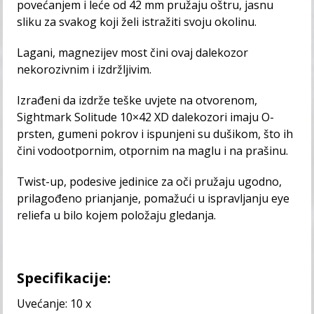
povećanjem i leće od 42 mm pružaju oštru, jasnu
sliku za svakog koji želi istražiti svoju okolinu.
Lagani, magnezijev most čini ovaj dalekozor
nekorozivnim i izdržljivim.
Izrađeni da izdrže teške uvjete na otvorenom,
Sightmark Solitude 10×42 XD dalekozori imaju O-
prsten, gumeni pokrov i ispunjeni su dušikom, što ih
čini vodootpornim, otpornim na maglu i na prašinu.
Twist-up, podesive jedinice za oči pružaju ugodno,
prilagođeno prianjanje, pomažući u ispravljanju eye
reliefa u bilo kojem položaju gledanja.
Specifikacije:
Uvećanje: 10 x