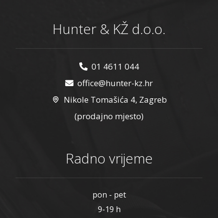
Hunter & KŽ d.o.o.
01 4611 044
office@hunter-kz.hr
Nikole Tomašića 4, Zagreb
(prodajno mjesto)
Radno vrijeme
pon - pet
9-19 h