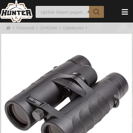
Proizvodi
OPREMA
Dalekozori