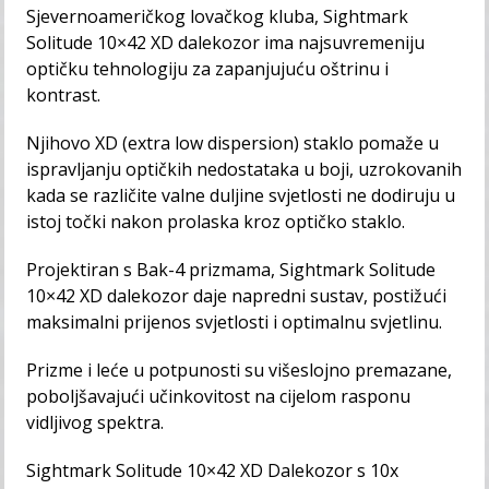
Sjevernoameričkog lovačkog kluba, Sightmark
Solitude 10×42 XD dalekozor ima najsuvremeniju
optičku tehnologiju za zapanjujuću oštrinu i
kontrast.
Njihovo XD (extra low dispersion) staklo pomaže u
ispravljanju optičkih nedostataka u boji, uzrokovanih
kada se različite valne duljine svjetlosti ne dodiruju u
istoj točki nakon prolaska kroz optičko staklo.
Projektiran s Bak-4 prizmama, Sightmark Solitude
10×42 XD dalekozor daje napredni sustav, postižući
maksimalni prijenos svjetlosti i optimalnu svjetlinu.
Prizme i leće u potpunosti su višeslojno premazane,
poboljšavajući učinkovitost na cijelom rasponu
vidljivog spektra.
Sightmark Solitude 10×42 XD Dalekozor s 10x