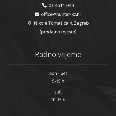
01 4611 044
office@hunter-kz.hr
Nikole Tomašića 4, Zagreb
(prodajno mjesto)
Radno vrijeme
pon - pet
9-19 h
sub
10-15 h