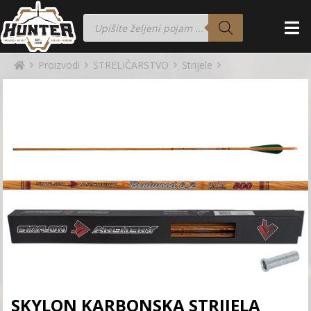
Proizvodi
STRELIČARSTVO
Strijele
SKYLON KARBONSKA STRIJELA