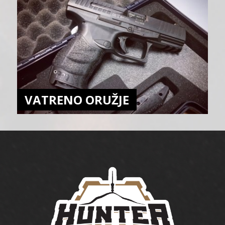
VATRENO ORUŽJE