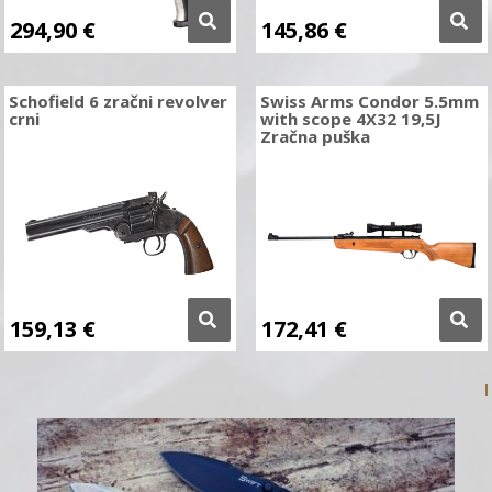
294,90
€
145,86
€
Schofield 6 zračni revolver
Swiss Arms Condor 5.5mm
crni
with scope 4X32 19,5J
Zračna puška
159,13
€
172,41
€