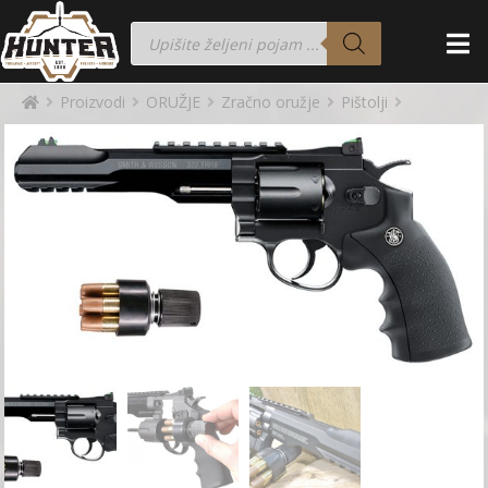
Proizvodi
ORUŽJE
Zračno oružje
Pištolji