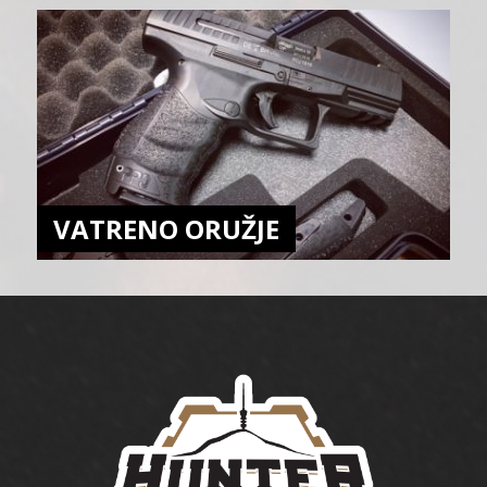
VATRENO ORUŽJE