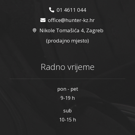
01 4611 044
office@hunter-kz.hr
Nikole Tomašića 4, Zagreb
(prodajno mjesto)
Radno vrijeme
pon - pet
9-19 h
sub
10-15 h