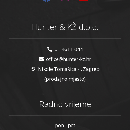
Hunter & KŽ d.o.o.
01 4611 044
office@hunter-kz.hr
Nikole Tomašića 4, Zagreb
(prodajno mjesto)
Radno vrijeme
pon - pet