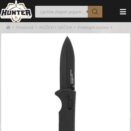
Proizvodi
NOŽEVI I SJEČIVA
Preklopni noževi