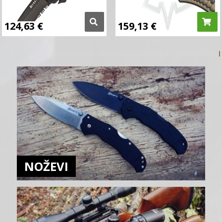
124,63
€
159,13
€
NOŽEVI