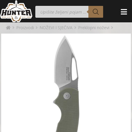
Proizvodi
NOŽEVI I SJEČIVA
Preklopni noževi