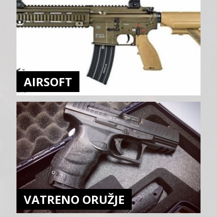
AIRSOFT
VATRENO ORUŽJE