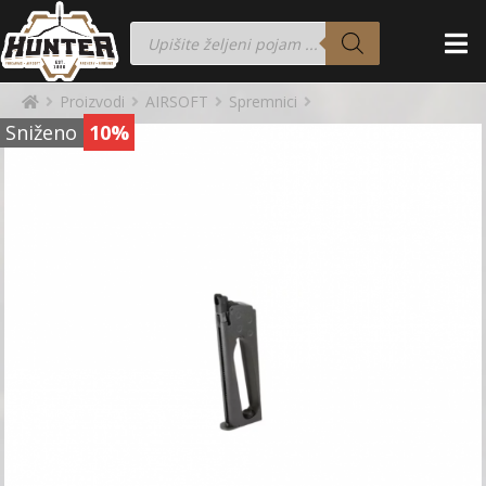
Proizvodi
AIRSOFT
Spremnici
Sniženo
10%