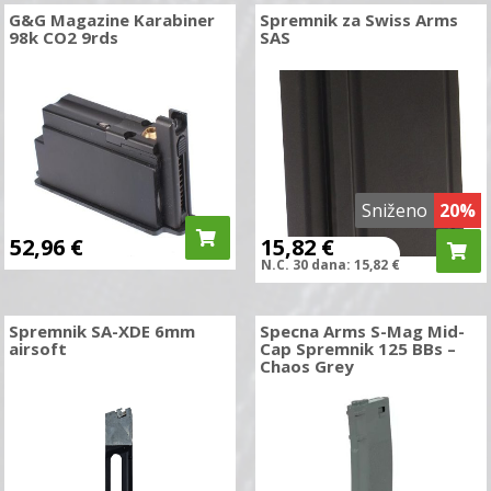
G&G Magazine Karabiner
Spremnik za Swiss Arms
98k CO2 9rds
SAS
Sniženo
20%
52,96
€
15,82
€
N.C.
30 dana:
15,82
€
Spremnik SA-XDE 6mm
Specna Arms S-Mag Mid-
airsoft
Cap Spremnik 125 BBs –
Chaos Grey