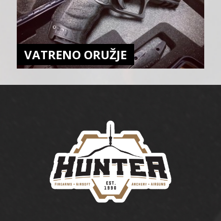
VATRENO ORUŽJE