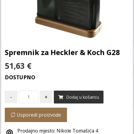
Spremnik za Heckler & Koch G28
51,63
€
DOSTUPNO
-
+
Dodaj u košaricu
Usporedi proizvode
Prodajno mjesto: Nikole Tomašića 4