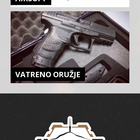
VATRENO ORUŽJE