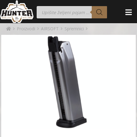
Proizvodi
AIRSOFT
Spremnici