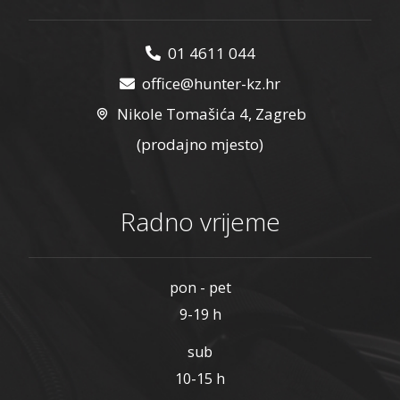
01 4611 044
office@hunter-kz.hr
Nikole Tomašića 4, Zagreb
(prodajno mjesto)
Radno vrijeme
pon - pet
9-19 h
sub
10-15 h