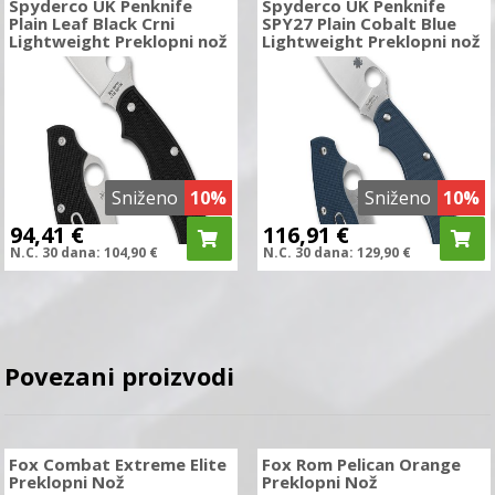
Spyderco UK Penknife
Spyderco UK Penknife
Plain Leaf Black Crni
SPY27 Plain Cobalt Blue
Lightweight Preklopni nož
Lightweight Preklopni nož
Sniženo
10%
Sniženo
10%
94,41
€
116,91
€
N.C.
30 dana:
104,90
€
N.C.
30 dana:
129,90
€
Povezani proizvodi
Fox Combat Extreme Elite
Fox Rom Pelican Orange
Preklopni Nož
Preklopni Nož