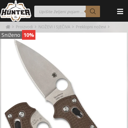
Proizvodi
NOŽEVI I SJEČIVA
Preklopni noževi
Sniženo
10%