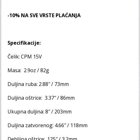
-10% NA SVE VRSTE PLAĆANJA
Specifikacije:
Čelik: CPM 15V
Masa: 2.9oz / 82g
Duljina ruba: 2.88″ / 73mm
Duljina oštrice: 3.37″ / 86mm
Ukupna duljina: 8″ / 203mm
Duljina zatvorenog: 4.66″ / 118mm
Debljina oštrice: .125″ / 3.2mm