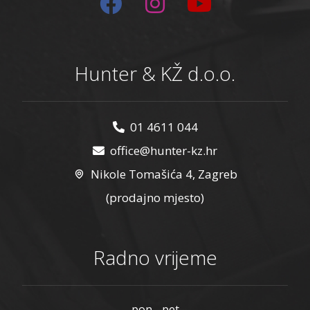
Hunter & KŽ d.o.o.
01 4611 044
office@hunter-kz.hr
Nikole Tomašića 4, Zagreb
(prodajno mjesto)
Radno vrijeme
pon - pet