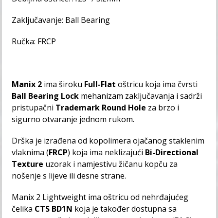
Zaključavanje: Ball Bearing
Ručka: FRCP
Manix 2
ima široku
Full-Flat
oštricu koja ima čvrsti
Ball Bearing Lock
mehanizam zaključavanja i sadrži
pristupačni
Trademark Round Hole
za brzo i
sigurno otvaranje jednom rukom.
Drška je izrađena od kopolimera ojačanog staklenim
vlaknima (
FRCP
) koja ima neklizajući
Bi-Directional
Texture
uzorak i namjestivu žičanu kopču za
nošenje s lijeve ili desne strane.
Manix 2 Lightweight ima oštricu od nehrđajućeg
čelika
CTS BD1N
koja je također dostupna sa