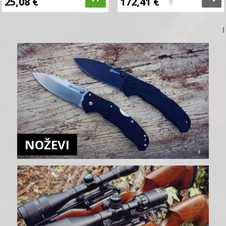
25,08
€
172,41
€
NOŽEVI