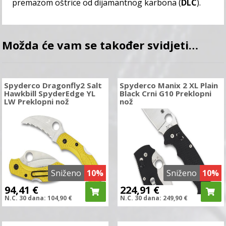
premazom oštrice od dijamantnog karbona (
DLC
).
Možda će vam se također svidjeti…
Spyderco Dragonfly2 Salt
Spyderco Manix 2 XL Plain
Hawkbill SpyderEdge YL
Black Crni G10 Preklopni
LW Preklopni nož
nož
Sniženo
10%
Sniženo
10%
94,41
€
224,91
€
N.C.
30 dana:
104,90
€
N.C.
30 dana:
249,90
€