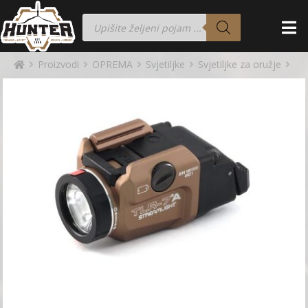
Proizvodi
OPREMA
Svjetiljke
Svjetiljke za oružje