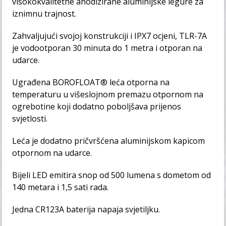
visokokvalitetne anodizirane aluminijske legure za
iznimnu trajnost.
Zahvaljujući svojoj konstrukciji i IPX7 ocjeni, TLR-7A
je vodootporan 30 minuta do 1 metra i otporan na
udarce.
Ugrađena BOROFLOAT® leća otporna na
temperaturu u višeslojnom premazu otpornom na
ogrebotine koji dodatno poboljšava prijenos
svjetlosti.
Leća je dodatno pričvršćena aluminijskom kapicom
otpornom na udarce.
Bijeli LED emitira snop od 500 lumena s dometom od
140 metara i 1,5 sati rada.
Jedna CR123A baterija napaja svjetiljku.