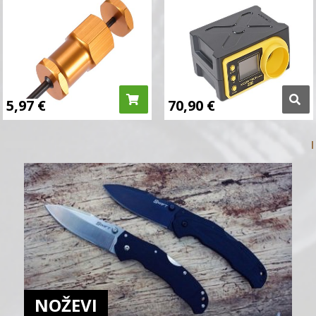
5,97
€
70,90
€
NOŽEVI