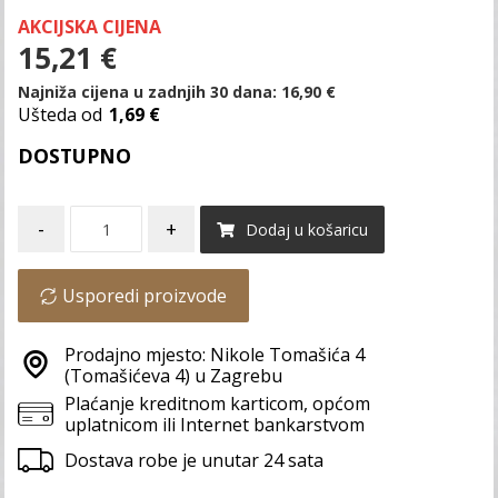
AKCIJSKA CIJENA
15,21
€
Najniža cijena u zadnjih 30 dana:
16,90
€
Ušteda od
1,69 €
DOSTUPNO
-
+
Dodaj u košaricu
Usporedi proizvode
Prodajno mjesto: Nikole Tomašića 4
(Tomašićeva 4) u Zagrebu
Plaćanje kreditnom karticom, općom
uplatnicom ili Internet bankarstvom
Dostava robe je unutar 24 sata