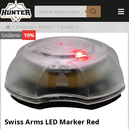
Proizvodi
AIRSOFT
Dodaci
Sniženo
10%
Swiss Arms LED Marker Red