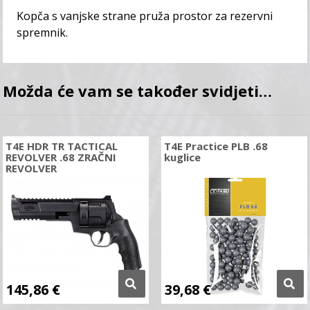
Kopča s vanjske strane pruža prostor za rezervni
spremnik.
Možda će vam se također svidjeti…
T4E HDR TR TACTICAL
T4E Practice PLB .68
REVOLVER .68 ZRAČNI
kuglice
REVOLVER
145,86
€
39,68
€