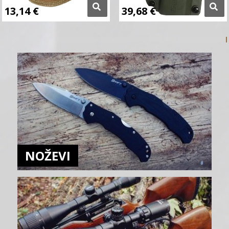
13,14
€
39,68
€
NOŽEVI