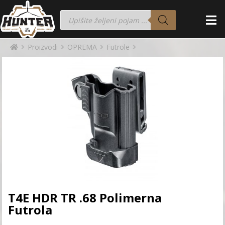
Proizvodi
OPREMA
Futrole
T4E HDR TR .68 Polimerna
Futrola