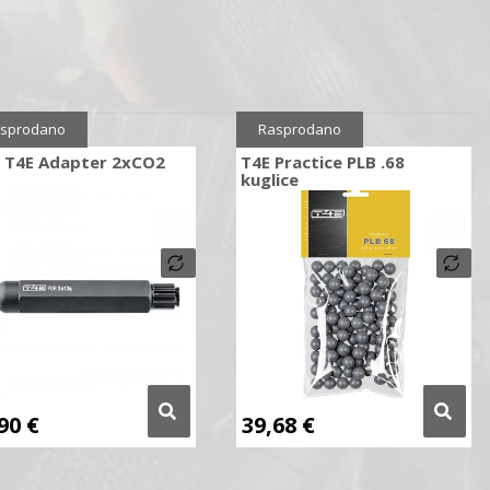
sprodano
Rasprodano
 T4E Adapter 2xCO2
T4E Practice PLB .68
kuglice
,90
€
39,68
€