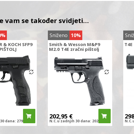
e vam se također svidjeti…
0%
Sniženo
10%
Sni
R & KOCH SFP9
Smith & Wesson M&P9
T4E
PIŠTOLJ
M2.0 T4E zračni pištolj
202,95
€
29
30 dana:
279,90
€
N.C.
u zadnjih
30 dana:
202,95
€
N.C.