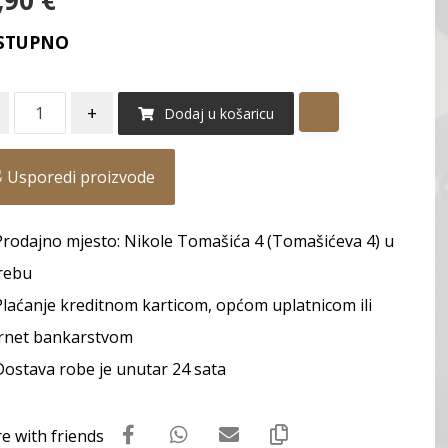
,90
€
STUPNO
+
Dodaj u košaricu
Usporedi proizvode
Prodajno mjesto: Nikole Tomašića 4 (Tomašićeva 4) u
rebu
Plaćanje kreditnom karticom, općom uplatnicom ili
rnet bankarstvom
Dostava robe je unutar 24 sata