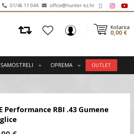
01/46 11 044
office@hunter-kz.hr
Košarica
0,00
€
SAMOSTRELI
OPREMA
OUTLET
E Performance RBI .43 Gumene
glice