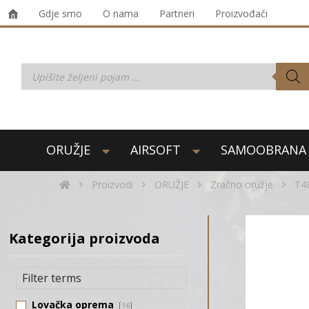
Gdje smo
O nama
Partneri
Proizvođači
ORUŽJE
AIRSOFT
SAMOOBRANA
Proizvodi
ORUŽJE
Zračno oružje
T4
Kategorija proizvoda
Lovačka oprema
16