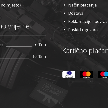
jno mjesto)
Način plaćanja
Dostava
Reklamacije i povrat
o vrijeme
Raskid ugovora
9-19 h
et
Kartično plaćan
10-15 h