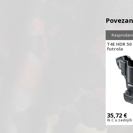
Povezan
Sniženo
1
Rasprodan
T4E HDR 50
futrola
35,72
€
N.C.
u zadnjih