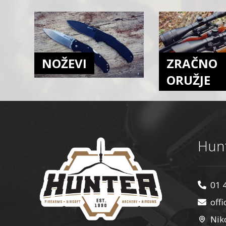
NOŽEVI
ZRAČNO
ORUŽJE
Hunt
01 
off
Nik