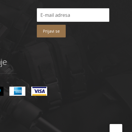
Prijavi se
je