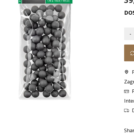
39
DO
-
Zag
Inte