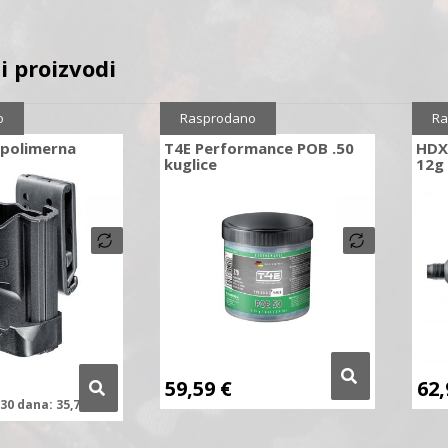
i proizvodi
0%
o
Rasprodano
Ra
 polimerna
T4E Performance POB .50
HDX
kuglice
12g
59,59
€
62
30 dana:
35,72
€