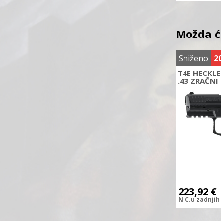
Možda ć
Sniženo
2
T4E HECKLE
.43 ZRAČNI 
223,92
€
N.C.
u zadnjih