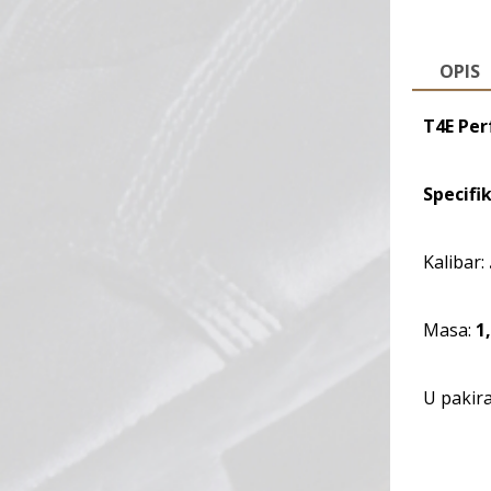
OPIS
T4E Per
Specifik
Kalibar:
Masa:
1
U pakira