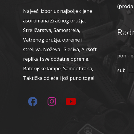
(proda
Najveći izbor uz najbolje cijene
asortimana Zračnog oružja,
Radn
Streličarstva, Samostrela,
Vatrenog oružja, opreme i
streljiva, Noževa i Sječiva, Airsoft
pon - p
replika i sve dodatne opreme,
Baterijske lampe, Samoobrana,
sub
Taktička odjeća i još puno toga!