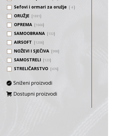
Sefovi i ormari za oružje
4
ORUŽJE
1881
OPREMA
1666
SAMOOBRANA
132
AIRSOFT
1206
NOŽEVI I SJEČIVA
998
SAMOSTRELI
123
STRELIČARSTVO
476
Sniženi proizvodi
Dostupni proizvodi