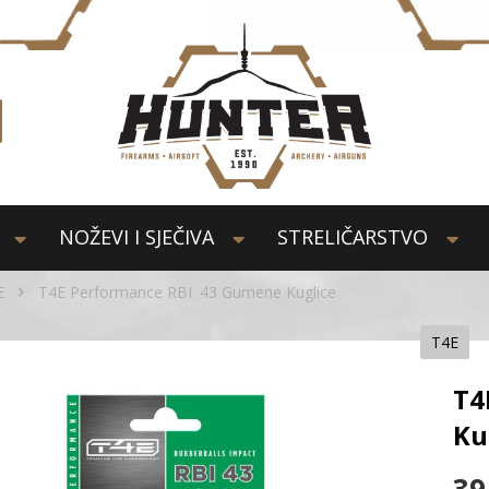
NOŽEVI I SJEČIVA
STRELIČARSTVO
E
T4E Performance RBI .43 Gumene Kuglice
T4E
T4
Ku