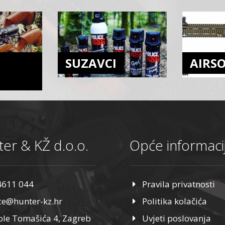
SUZAVCI
AIRS
er & KŽ d.o.o.
Opće informaci
4611 044
Pravila privatnosti
ice@hunter-kz.hr
Politika kolačića
ole Tomašića 4, Zagreb
Uvjeti poslovanja