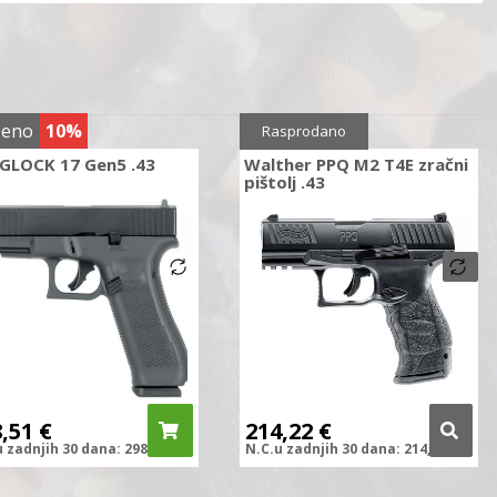
ženo
10%
Sniženo
5%
Rasprodano
 GLOCK 17 Gen5 .43
Walther PPQ M2 T4E zračni
pištolj .43
8,51
€
214,22
€
u zadnjih
30 dana:
298,51
€
N.C.
u zadnjih
30 dana:
214,22
€