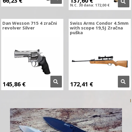
66,23
€
137,60
€
N.C.
30 dana:
172,00
€
Dan Wesson 715 4 zračni
Swiss Arms Condor 4.5mm
revolver Silver
with scope 19,5J Zračna
puška
145,86
€
172,41
€