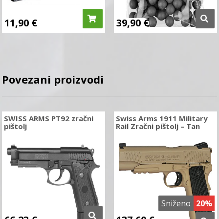
11,90
€
39,90
€
Povezani proizvodi
SWISS ARMS PT92 zračni
Swiss Arms 1911 Military
pištolj
Rail Zračni pištolj – Tan
Sniženo
20%