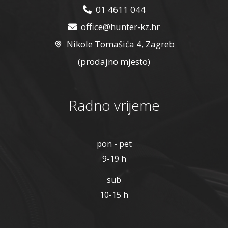
01 4611 044
office@hunter-kz.hr
Nikole Tomašića 4, Zagreb
(prodajno mjesto)
Radno vrijeme
pon - pet
9-19 h
sub
10-15 h