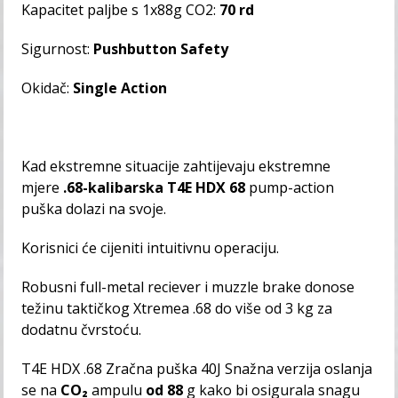
Kapacitet paljbe s 1x88g CO2:
70 rd
Sigurnost:
Pushbutton Safety
Okidač:
Single Action
Kad ekstremne situacije zahtijevaju ekstremne
mjere
.68-kalibarska T4E HDX 68
pump-action
puška dolazi na svoje.
Korisnici će cijeniti intuitivnu operaciju.
Robusni full-metal reciever i muzzle brake donose
težinu taktičkog Xtremea .68 do više od 3 kg za
dodatnu čvrstoću.
T4E HDX .68 Zračna puška 40J Snažna verzija oslanja
se na
CO₂
ampulu
od 88
g kako bi osigurala snagu