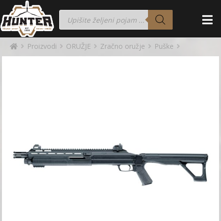
Proizvodi
ORUŽJE
Zračno oružje
Puške