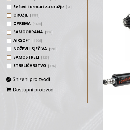
Sefovi i ormari za oružje
4
ORUŽJE
1881
OPREMA
1666
SAMOOBRANA
132
AIRSOFT
1206
NOŽEVI I SJEČIVA
998
SAMOSTRELI
123
STRELIČARSTVO
476
Sniženi proizvodi
Dostupni proizvodi