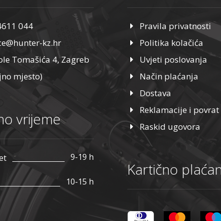
4611 044
Pravila privatnosti
ice@hunter-kz.hr
Politika kolačića
ole Tomašića 4, Zagreb
Uvjeti poslovanja
jno mjesto)
Način plaćanja
Dostava
Reklamacije i povrat
o vrijeme
Raskid ugovora
9-19 h
et
Kartično plaćan
10-15 h