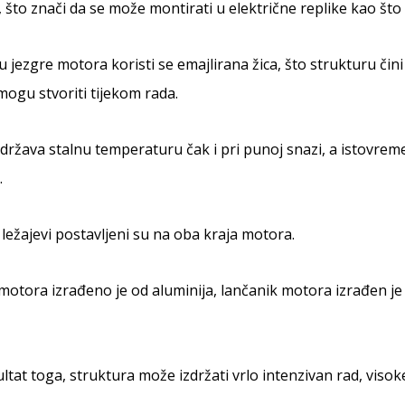
, što znači da se može montirati u električne replike kao št
u jezgre motora koristi se emajlirana žica, što strukturu č
mogu stvoriti tijekom rada.
ržava stalnu temperaturu čak i pri punoj snazi, a istovreme
.
 ležajevi postavljeni su na oba kraja motora.
motora izrađeno je od aluminija, lančanik motora izrađen je 
ltat toga, struktura može izdržati vrlo intenzivan rad, viso