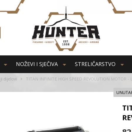
NOŽEVI I SJEČIVA
STRELIČARSTVO
i dijelovi
TITAN INFINITE HIGH SPEED REVOLUTION MOTOR -
UNUTAR
TI
RE