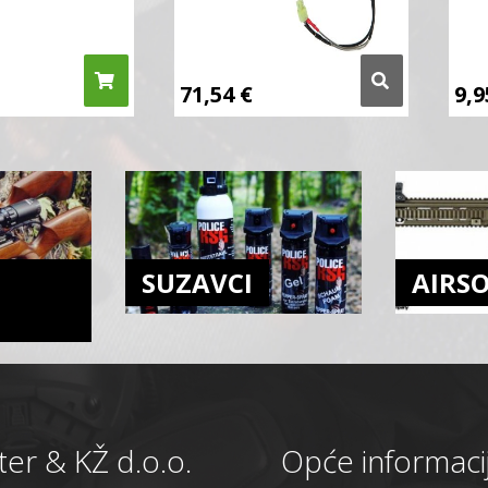
71,54
€
9,
SUZAVCI
AIRS
er & KŽ d.o.o.
Opće informaci