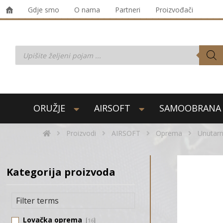
Gdje smo
O nama
Partneri
Proizvođači
ORUŽJE
AIRSOFT
SAMOOBRANA
Proizvodi
AIRSOFT
Oprema
Unutarnj
Kategorija proizvoda
Lovačka oprema
16