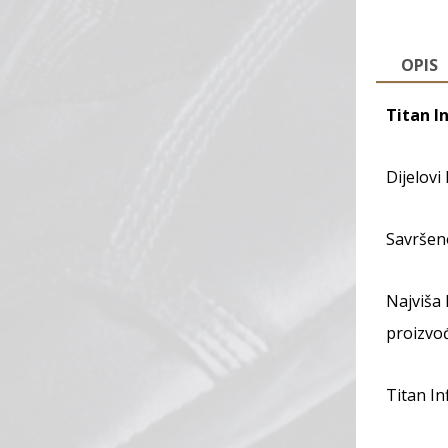
OPIS
Titan I
Dijelovi
Savršeno
Najviša 
proizvo
Titan In