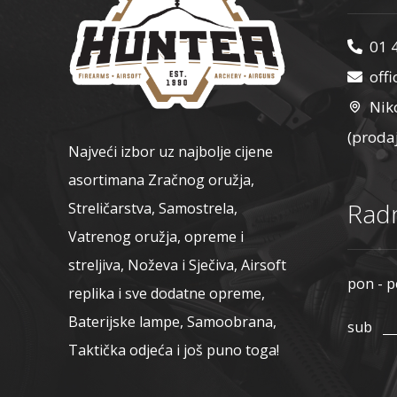
01 
off
Nik
(proda
Najveći izbor uz najbolje cijene
asortimana Zračnog oružja,
Radn
Streličarstva, Samostrela,
Vatrenog oružja, opreme i
streljiva, Noževa i Sječiva, Airsoft
pon - p
replika i sve dodatne opreme,
Baterijske lampe, Samoobrana,
sub
Taktička odjeća i još puno toga!