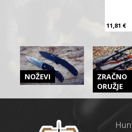
11,81
€
NOŽEVI
ZRAČNO
ORUŽJE
Hunt