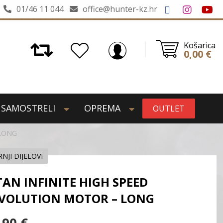
01/46 11 044
office@hunter-kz.hr
Košarica
0,00
€
SAMOSTRELI
OPREMA
OUTLET
 LONG
NJI DIJELOVI
TAN INFINITE HIGH SPEED
VOLUTION MOTOR – LONG