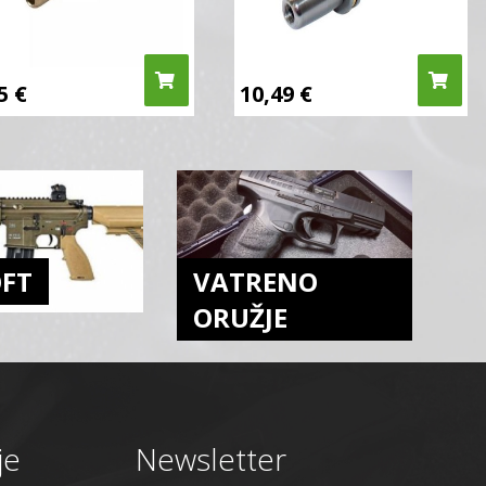
95
€
10,49
€
OFT
VATRENO
ORUŽJE
je
Newsletter