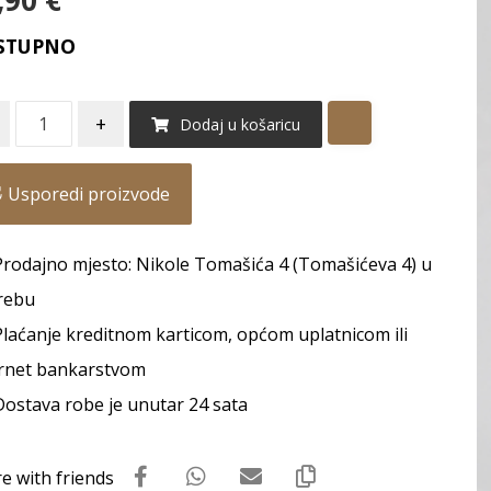
,90
€
STUPNO
+
Dodaj u košaricu
Usporedi proizvode
Prodajno mjesto: Nikole Tomašića 4 (Tomašićeva 4) u
rebu
Plaćanje kreditnom karticom, općom uplatnicom ili
rnet bankarstvom
Dostava robe je unutar 24 sata