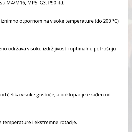
o su M4/M16, MP5, G3, P90 itd.
ini iznimno otpornom na visoke temperature (do 200 °C)
no održava visoku izdržljivost i optimalnu potrošnju
od čelika visoke gustoće, a poklopac je izrađen od
ke temperature i ekstremne rotacije.