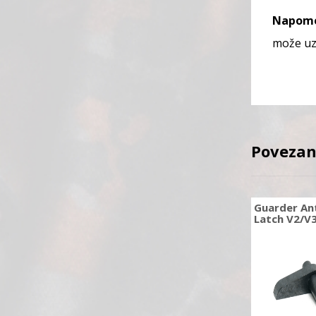
Napom
može uz
Povezan
Guarder Ant
Latch V2/V