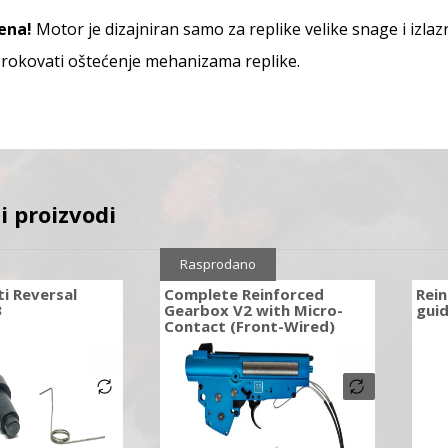
ena!
Motor je dizajniran samo za replike velike snage i izla
rokovati oštećenje mehanizama replike.
i proizvodi
Rasprodano
i Reversal
Complete Reinforced
Rein
3
Gearbox V2 with Micro-
gui
Contact (Front-Wired)