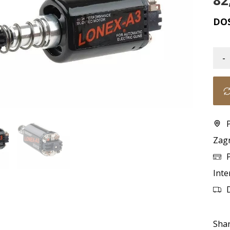
82
DO
-
Zag
Inte