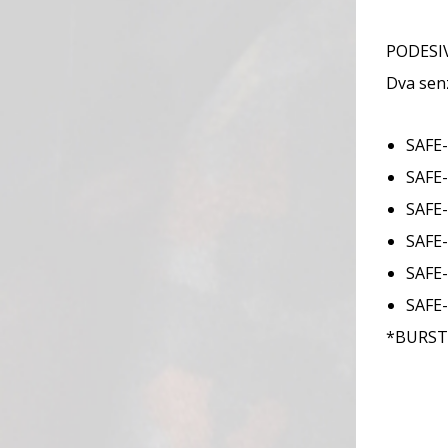
PODESIV
Dva senz
SAFE
SAFE
SAFE
SAFE
SAFE-
SAFE
*BURST z