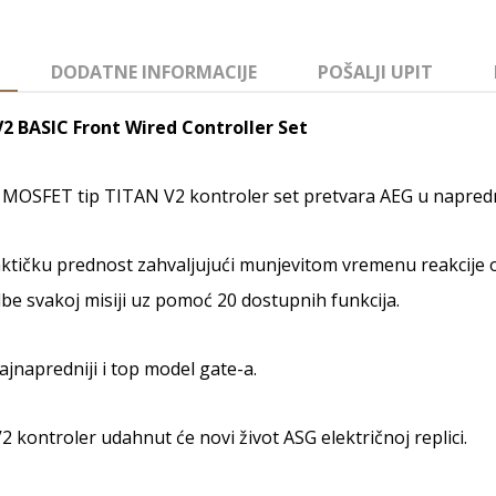
DODATNE INFORMACIJE
POŠALJI UPIT
2 BASIC Front Wired Controller Set
 MOSFET tip TITAN V2 kontroler set pretvara AEG u napredn
ktičku prednost zahvaljujući munjevitom vremenu reakcije o
be svakoj misiji uz pomoć 20 dostupnih funkcija.
ajnapredniji i top model gate-a.
 kontroler udahnut će novi život ASG električnoj replici.