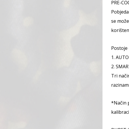
PRE-COC
Pobjeda 
se može
korišten
Postoje
1. AUTO
2. SMART
Tri nač
razinam
*Način 
kalibrac