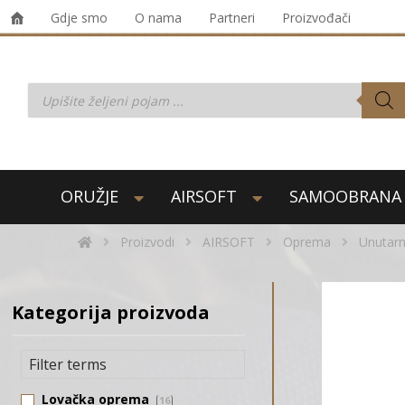
Gdje smo
O nama
Partneri
Proizvođači
ORUŽJE
AIRSOFT
SAMOOBRANA
Proizvodi
AIRSOFT
Oprema
Unutarnj
Kategorija proizvoda
Lovačka oprema
16