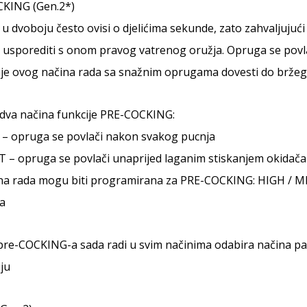
KING (Gen.2*)
u dvoboju često ovisi o djelićima sekunde, zato zahvaljuju
 usporediti s onom pravog vatrenog oružja. Opruga se povl
je ovog načina rada sa snažnim oprugama dovesti do bržeg t
 dva načina funkcije PRE-COCKING:
 – opruga se povlači nakon svakog pucnja
 – opruga se povlači unaprijed laganim stiskanjem okidača i 
ina rada mogu biti programirana za PRE-COCKING: HIGH / MID
a
pre-COCKING-a sada radi u svim načinima odabira načina pal
iju