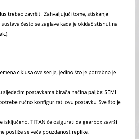
us trebao završiti. Zahvaljujući tome, stiskanje
sustava često se zaglave kada je okidač stisnut na
k.).
ena ciklusa ove serije, jedino što je potrebno je
u sljedećim postavkama birača načina paljbe: SEMI
rebe ručno konfigurirati ovu postavku. Sve što je
sključeno, TITAN će osigurati da gearbox završi
ome postiže se veća pouzdanost replike.