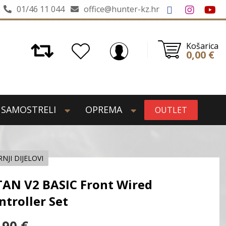
01/46 11 044
office@hunter-kz.hr
Košarica
0,00
€
SAMOSTRELI
OPREMA
OUTLET
NJI DIJELOVI
TAN V2 BASIC Front Wired
ntroller Set