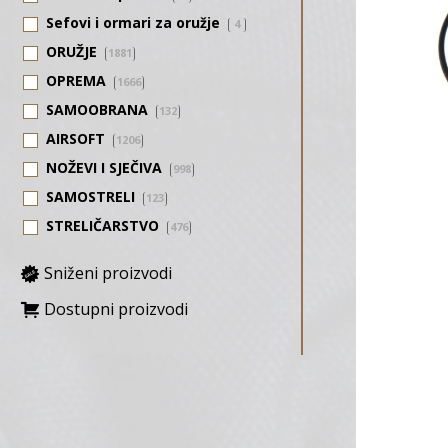
Sefovi i ormari za oružje
4
ORUŽJE
1881
OPREMA
1666
SAMOOBRANA
132
AIRSOFT
1206
NOŽEVI I SJEČIVA
998
SAMOSTRELI
123
STRELIČARSTVO
476
Sniženi proizvodi
Dostupni proizvodi