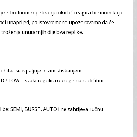
ći prethodnom repetiranju okidač reagira brzinom koja
ači unaprijed, pa istovremeno upozoravamo da će
rošenja unutarnjih dijelova replike.
hitac se ispaljuje brzim stiskanjem.
 / LOW – svaki regulira opruge na različitim
jbe: SEMI, BURST, AUTO i ne zahtijeva ručnu