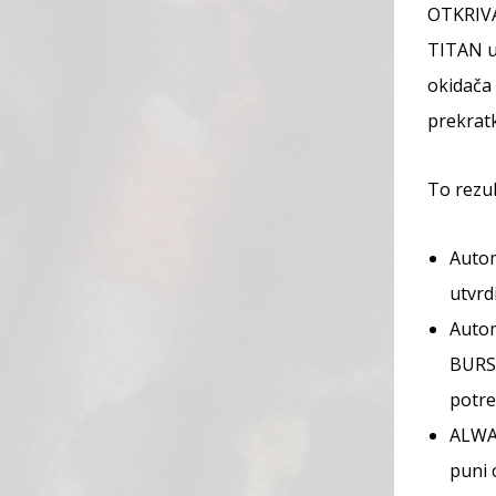
OTKRIV
TITAN up
okidača 
prekratk
To rezul
Autom
utvrd
Autom
BURST
potre
ALWAY
puni 