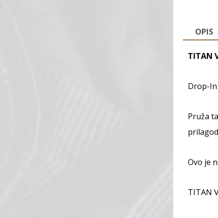
OPIS
TITAN V
Drop-In
Pruža ta
prilagod
Ovo je n
TITAN V2