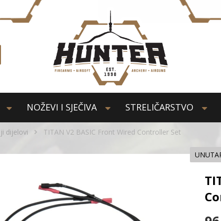
NOŽEVI I SJEČIVA
STRELIČARSTVO
i dijelovi
TITAN V2 BASIC Front Wired Controller Set
UNUTAR
TI
Co