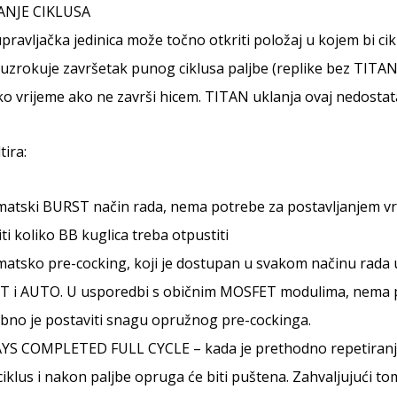
ANJE CIKLUSA
ravljačka jedinica može točno otkriti položaj u kojem bi cikl
uzrokuje završetak punog ciklusa paljbe (replike bez TITAN 
o vrijeme ako ne završi hicem. TITAN uklanja ovaj nedostata
tira:
atski BURST način rada, nema potrebe za postavljanjem vrem
iti koliko BB kuglica treba otpustiti
atsko pre-cocking, koji je dostupan u svakom načinu rada 
 i AUTO. U usporedbi s običnim MOSFET modulima, nema pot
bno je postaviti snagu opružnog pre-cockinga.
S COMPLETED FULL CYCLE – kada je prethodno repetiranje i
ciklus i nakon paljbe opruga će biti puštena. Zahvaljujući t