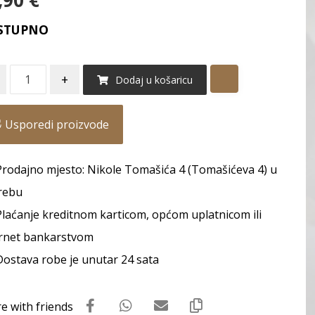
,90
€
STUPNO
+
Dodaj u košaricu
Usporedi proizvode
Prodajno mjesto: Nikole Tomašića 4 (Tomašićeva 4) u
rebu
Plaćanje kreditnom karticom, općom uplatnicom ili
rnet bankarstvom
Dostava robe je unutar 24 sata