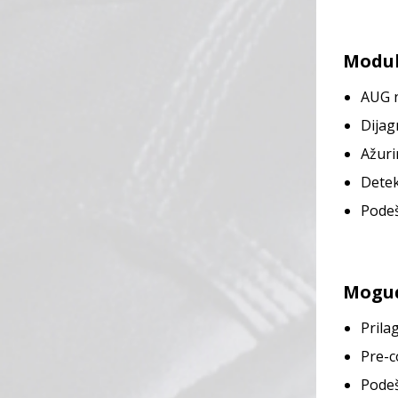
Moduli
AUG n
Dijag
Ažuri
Detek
Podeš
​Mogu
Prila
Pre-c
Podeš