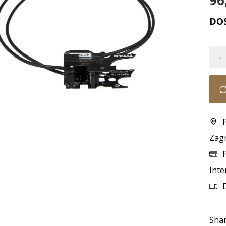
96
DO
-
Zag
Inte