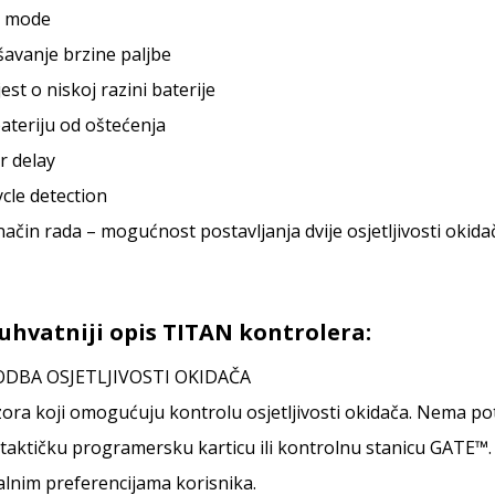
t mode
avanje brzine paljbe
est o niskoj razini baterije
 bateriju od oštećenja
r delay
ycle detection
ačin rada – mogućnost postavljanja dvije osjetljivosti okidač
uhvatniji opis TITAN kontrolera:
ODBA OSJETLJIVOSTI OKIDAČA
ora koji omogućuju kontrolu osjetljivosti okidača. Nema pot
i taktičku programersku karticu ili kontrolnu stanicu GATE™
alnim preferencijama korisnika.