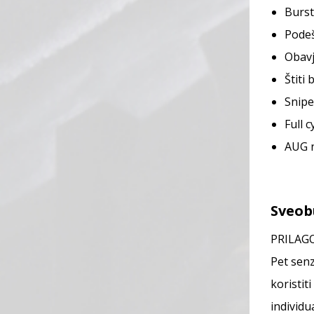
Burs
Podeš
Obavj
Štiti
Snipe
Full c
AUG n
Sveob
PRILAG
Pet senz
koristit
individu