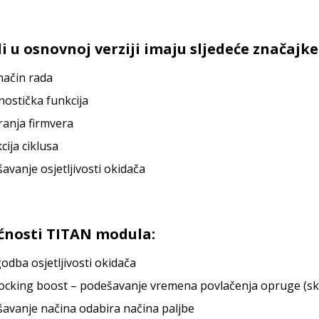
 u osnovnoj verziji imaju sljedeće značajke
ačin rada
nostička funkcija
ranja firmvera
cija ciklusa
avanje osjetljivosti okidača
ćnosti TITAN modula:
godba osjetljivosti okidača
ocking boost – podešavanje vremena povlačenja opruge (skra
avanje načina odabira načina paljbe