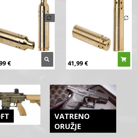
,99
€
41,99
€
OFT
VATRENO
ORUŽJE