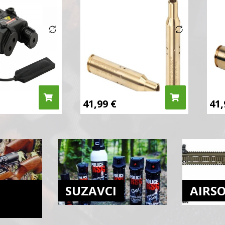
41,99
€
41
SUZAVCI
AIRS