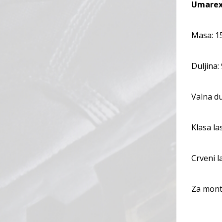
Umarex
Masa: 1
Duljina
Valna du
Klasa la
Crveni l
Za monta