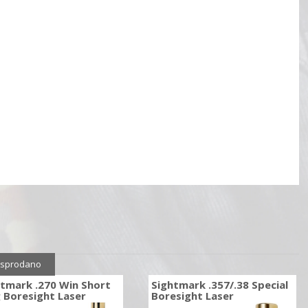
sprodano
tmark .270 Win Short
Sightmark .357/.38 Special
 Boresight Laser
Boresight Laser