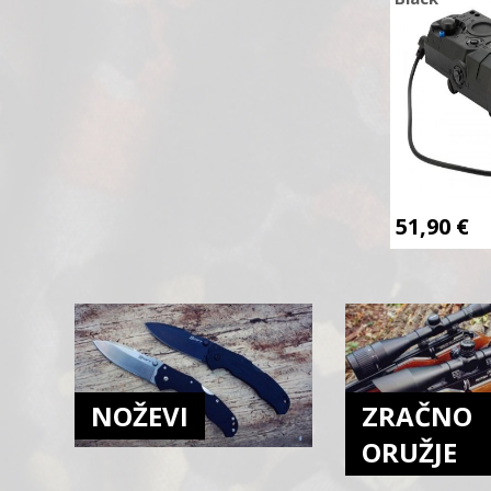
51,90
€
NOŽEVI
ZRAČNO
ORUŽJE