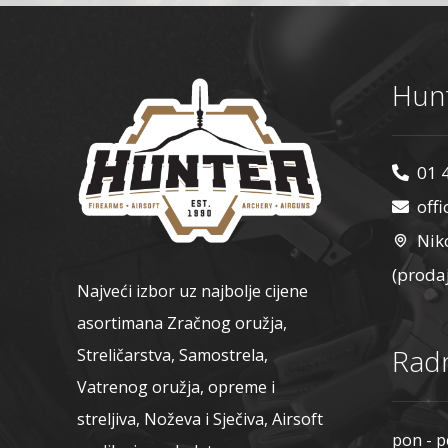
Hunt
01 
off
Nik
(proda
Najveći izbor uz najbolje cijene
asortimana Zračnog oružja,
Radn
Streličarstva, Samostrela,
Vatrenog oružja, opreme i
streljiva, Noževa i Sječiva, Airsoft
pon - p