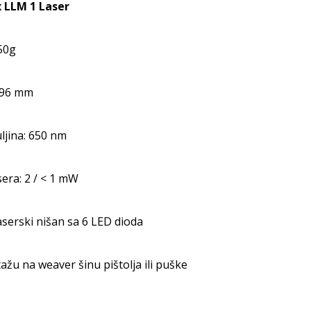
 LLM 1 Laser
50g
: 96 mm
ljina: 650 nm
sera: 2 / < 1 mW
aserski nišan sa 6 LED dioda
žu na weaver šinu pištolja ili puške