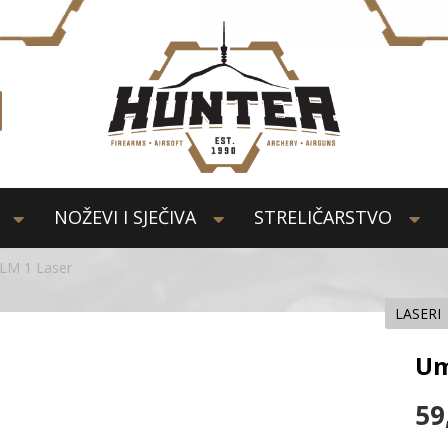
NOŽEVI I SJEČIVA
STRELIČARSTVO
LM 1 Laser
LASERI
Um
59