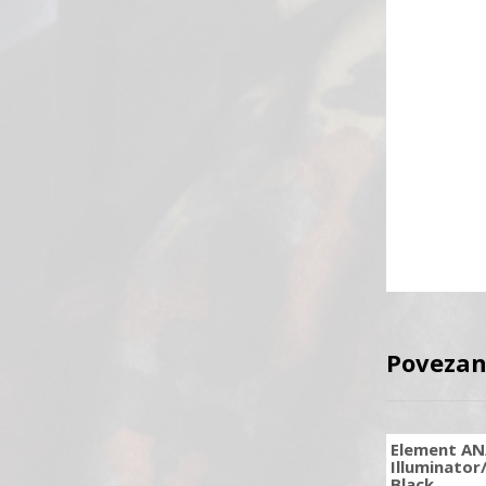
Povezan
Element AN
Illuminator
Black