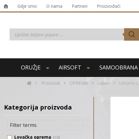
Gdje smo
O nama
Partneri
Proizvođači
ORUŽJE
AIRSOFT
SAMOOBRANA
Proizvodi
OPREMA
Laseri
Umarex L
Kategorija proizvoda
Lovačka oprema
16