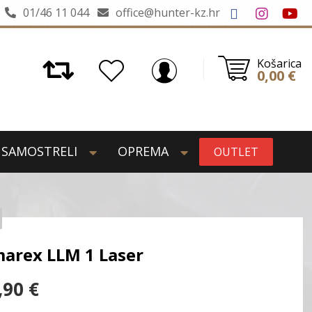
01/46 11 044
office@hunter-kz.hr
Košarica
0,00
€
SAMOSTRELI
OPREMA
OUTLET
arex LLM 1 Laser
,90
€