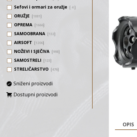
Sefovi i ormari za oružje
4
ORUŽJE
1881
OPREMA
1666
SAMOOBRANA
132
AIRSOFT
1206
NOŽEVI I SJEČIVA
998
SAMOSTRELI
123
STRELIČARSTVO
476
Sniženi proizvodi
Dostupni proizvodi
OPIS