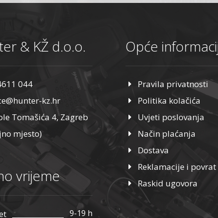
er & KŽ d.o.o.
Opće informaci
4611 044
Pravila privatnosti
ice@hunter-kz.hr
Politika kolačića
ole Tomašića 4, Zagreb
Uvjeti poslovanja
jno mjesto)
Način plaćanja
Dostava
Reklamacije i povrat
o vrijeme
Raskid ugovora
9-19 h
et