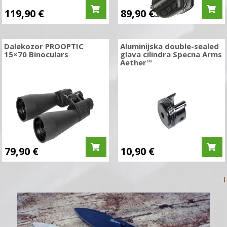
119,90
€
89,90
€
Dalekozor PROOPTIC
Aluminijska double-sealed
15×70 Binoculars
glava cilindra Specna Arms
Aether™
79,90
€
10,90
€