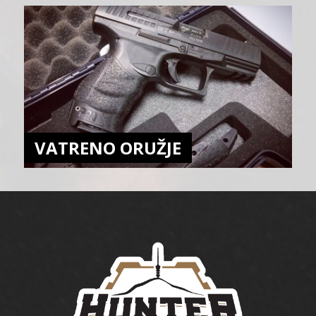
VATRENO ORUŽJE