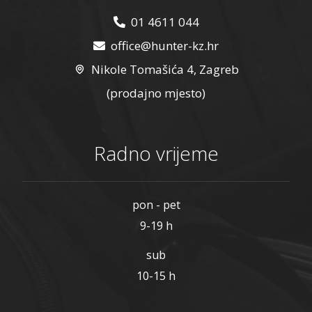
01 4611 044
office@hunter-kz.hr
Nikole Tomašića 4, Zagreb
(prodajno mjesto)
Radno vrijeme
pon - pet
9-19 h
sub
10-15 h