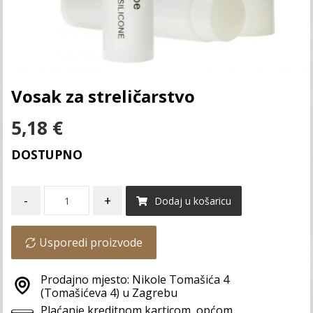
Vosak za streličarstvo
5,18
€
DOSTUPNO
-
+
Dodaj u košaricu
Usporedi proizvode
Prodajno mjesto: Nikole Tomašića 4
(Tomašićeva 4) u Zagrebu
Plaćanje kreditnom karticom, općom