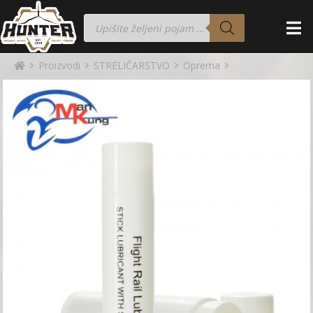
Proizvodi
STRELIČARSTVO
Oprema