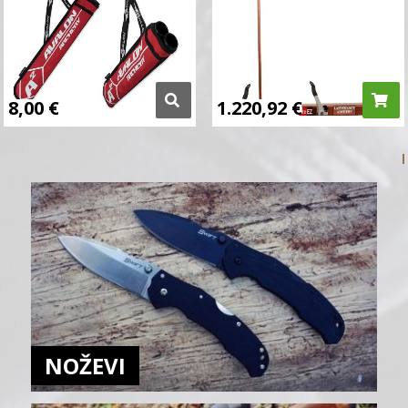
8,00
€
1.220,92
€
NOŽEVI