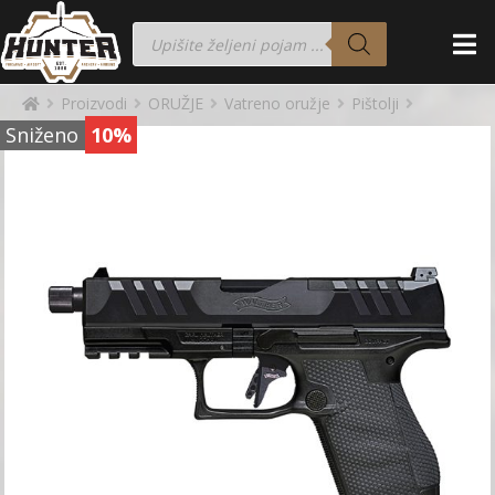
Proizvodi
ORUŽJE
Vatreno oružje
Pištolji
Sniženo
10%