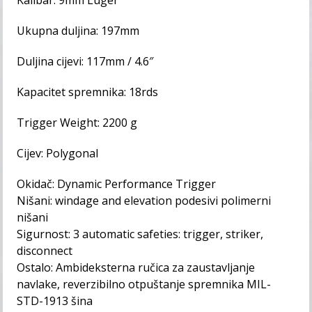
Kalibar: 9mm Luger
Ukupna duljina: 197mm
Duljina cijevi: 117mm / 4.6″
Kapacitet spremnika: 18rds
Trigger Weight: 2200 g
Cijev: Polygonal
Okidač: Dynamic Performance Trigger
Nišani: windage and elevation podesivi polimerni
nišani
Sigurnost: 3 automatic safeties: trigger, striker,
disconnect
Ostalo: Ambideksterna ručica za zaustavljanje
navlake, reverzibilno otpuštanje spremnika MIL-
STD-1913 šina