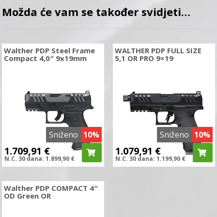
Možda će vam se također svidjeti…
Walther PDP Steel Frame
WALTHER PDP FULL SIZE
Compact 4,0″ 9x19mm
5,1 OR PRO 9×19
Sniženo
10%
Sniženo
10%
1.709,91
€
1.079,91
€
N.C.
30 dana:
1.899,90
€
N.C.
30 dana:
1.199,90
€
Walther PDP COMPACT 4″
OD Green OR