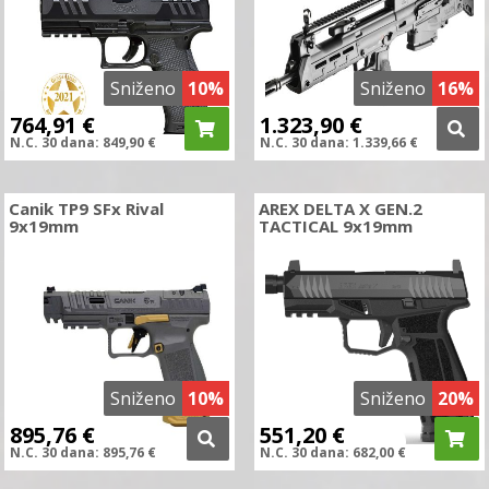
Sniženo
10%
Sniženo
16%
764,91
€
1.323,90
€
N.C.
30 dana:
849,90
€
N.C.
30 dana:
1.339,66
€
Canik TP9 SFx Rival
AREX DELTA X GEN.2
9x19mm
TACTICAL 9x19mm
Sniženo
10%
Sniženo
20%
895,76
€
551,20
€
N.C.
30 dana:
895,76
€
N.C.
30 dana:
682,00
€