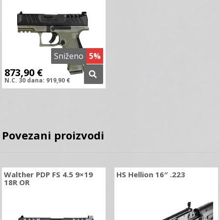
Sniženo
5%
873,90
€
N.C.
30 dana:
919,90
€
Povezani proizvodi
Walther PDP FS 4.5 9×19
HS Hellion 16″ .223
18R OR