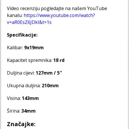
Video recenziju pogledajte na našem YouTube
kanalu:
https://www.youtube.com/watch?
v=aR0EsZ6JDkI&t=1s
Specifikacije:
Kalibar:
9x19mm
Kapacitet spremnika:
18 rd
Duljina cijevi:
127mm / 5″
Ukupna duljina:
210mm
Visina:
143mm
Širina:
34mm
Značajke: