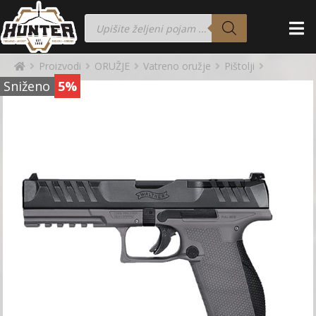
Proizvodi
ORUŽJE
Vatreno oružje
Pištolji
Sniženo
5%