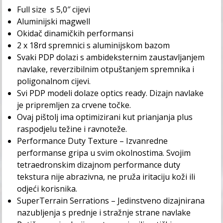
Full size s 5,0″ cijevi
Aluminijski magwell
Okidač dinamičkih performansi
2 x 18rd spremnici s aluminijskom bazom
Svaki PDP dolazi s ambideksternim zaustavljanjem
navlake, reverzibilnim otpuštanjem spremnika i
poligonalnom cijevi.
Svi PDP modeli dolaze optics ready. Dizajn navlake
je pripremljen za crvene točke.
Ovaj pištolj ima optimizirani kut prianjanja plus
raspodjelu težine i ravnoteže.
Performance Duty Texture – Izvanredne
performanse gripa u svim okolnostima. Svojim
tetraedronskim dizajnom performance duty
tekstura nije abrazivna, ne pruža iritaciju koži ili
odjeći korisnika.
SuperTerrain Serrations – Jedinstveno dizajnirana
nazubljenja s prednje i stražnje strane navlake