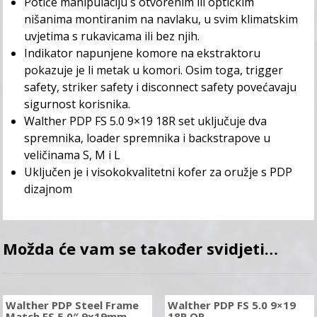
Potiče manipulaciju s otvorenim ili optičkim
nišanima montiranim na navlaku, u svim klimatskim
uvjetima s rukavicama ili bez njih.
Indikator napunjene komore na ekstraktoru
pokazuje je li metak u komori. Osim toga, trigger
safety, striker safety i disconnect safety povećavaju
sigurnost korisnika.
Walther PDP FS 5.0 9×19 18R set uključuje dva
spremnika, loader spremnika i backstrapove u
veličinama S, M i L
Uključen je i visokokvalitetni kofer za oružje s PDP
dizajnom
Možda će vam se također svidjeti…
Walther PDP Steel Frame
Walther PDP FS 5.0 9×19
Match FS 5,0″ 9x19mm
18R OR