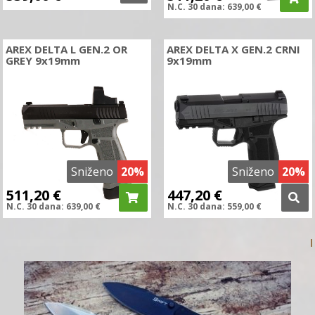
N.C.
30 dana:
639,00
€
AREX DELTA L GEN.2 OR
AREX DELTA X GEN.2 CRNI
GREY 9x19mm
9x19mm
Sniženo
20%
Sniženo
20%
511,20
€
447,20
€
N.C.
30 dana:
639,00
€
N.C.
30 dana:
559,00
€