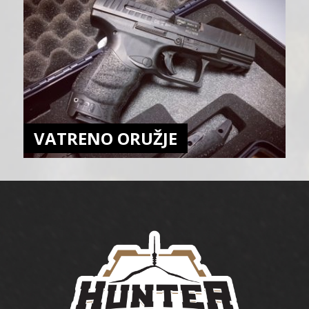
VATRENO ORUŽJE