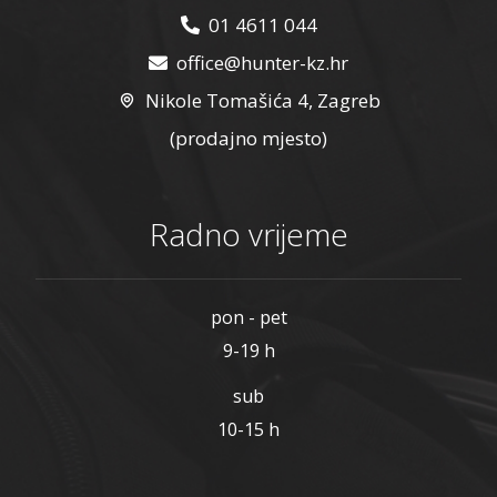
01 4611 044
office@hunter-kz.hr
Nikole Tomašića 4, Zagreb
(prodajno mjesto)
Radno vrijeme
pon - pet
9-19 h
sub
10-15 h