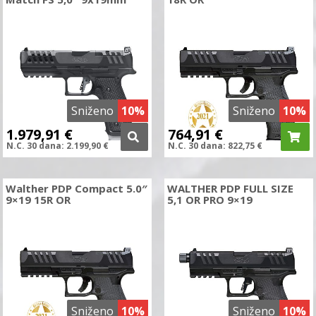
Sniženo
10%
Sniženo
10%
1.979,91
€
764,91
€
N.C.
30 dana:
2.199,90
€
N.C.
30 dana:
822,75
€
Walther PDP Compact 5.0″
WALTHER PDP FULL SIZE
9×19 15R OR
5,1 OR PRO 9×19
Sniženo
10%
Sniženo
10%