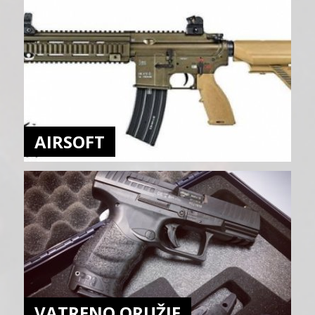
AIRSOFT
VATRENO ORUŽJE