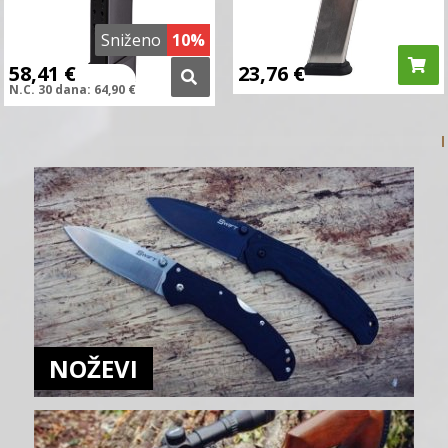
Sniženo
10%
58,41
€
23,76
€
N.C.
30 dana:
64,90
€
NOŽEVI