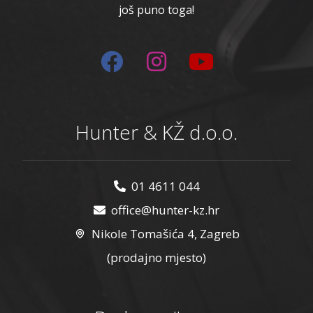
još puno toga!
Hunter & KŽ d.o.o.
01 4611 044
office@hunter-kz.hr
Nikole Tomašića 4, Zagreb
(prodajno mjesto)