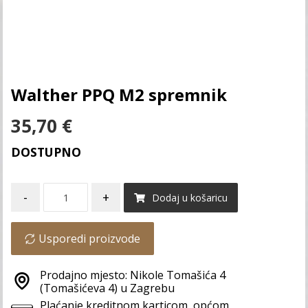
Walther PPQ M2 spremnik
35,70
€
DOSTUPNO
-
+
Dodaj u košaricu
Usporedi proizvode
Prodajno mjesto: Nikole Tomašića 4
(Tomašićeva 4) u Zagrebu
Plaćanje kreditnom karticom, općom