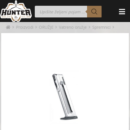
Proizvodi
ORUŽJE
Vatreno oružje
Spremnici