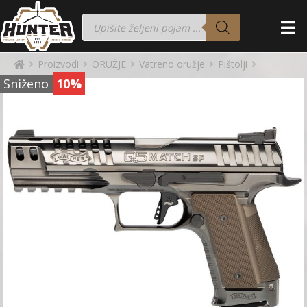
Proizvodi
ORUŽJE
Vatreno oružje
Pištolji
Sniženo
10%