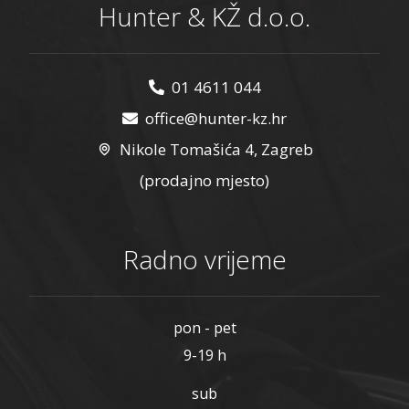
Hunter & KŽ d.o.o.
01 4611 044
office@hunter-kz.hr
Nikole Tomašića 4, Zagreb
(prodajno mjesto)
Radno vrijeme
pon - pet
9-19 h
sub