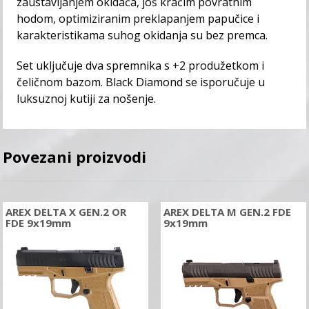
zaustavljanjem okidača, još kraćim povratnim
hodom, optimiziranim preklapanjem papučice i
karakteristikama suhog okidanja su bez premca.
Set uključuje dva spremnika s +2 produžetkom i
čeličnom bazom. Black Diamond se isporučuje u
luksuznoj kutiji za nošenje.
Povezani proizvodi
AREX DELTA X GEN.2 OR
AREX DELTA M GEN.2 FDE
FDE 9x19mm
9x19mm