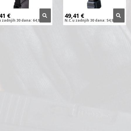
,41
€
49,41
€
u zadnjih
30 dana:
64,90
€
N.C.
u zadnjih
30 dana:
54,90
€