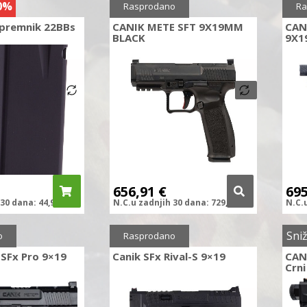
0%
Sniženo
10%
Sni
Rasprodano
Ra
Spremnik 22BBs
CANIK METE SFT 9X19MM
CAN
BLACK
9X1
656,91
€
69
30 dana:
44,90
€
N.C.
u zadnjih
30 dana:
729,90
€
N.C.
%
Sniženo
7%
Sni
o
Rasprodano
 SFx Pro 9×19
Canik SFx Rival-S 9×19
CAN
Crni