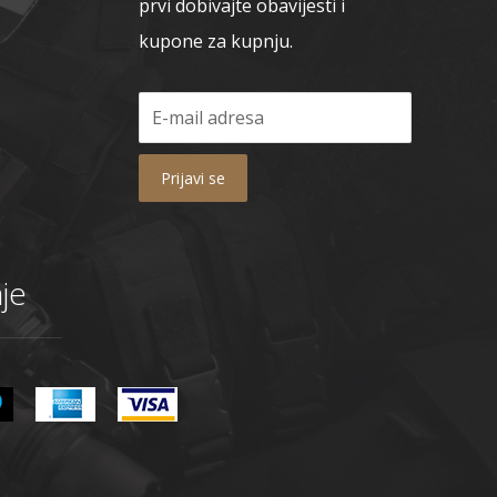
prvi dobivajte obavijesti i
kupone za kupnju.
Prijavi se
je