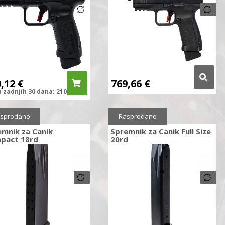
0,12
€
769,66
€
u zadnjih
30 dana:
210,12
€
ženo
10%
Sniženo
10%
sprodano
Rasprodano
emnik za Canik
Spremnik za Canik Full Size
pact 18rd
20rd