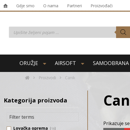
Gdje smo
O nama
Partneri
Proizvođači
ORUŽJE
AIRSOFT
SAMOOBRANA
Proizvodi
Canik
Can
Kategorija proizvoda
Prikazuje se
Lovačka oprema
16