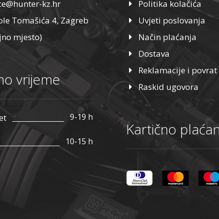
ice@hunter-kz.hr
Politika kolačića
ole Tomašića 4, Zagreb
Uvjeti poslovanja
jno mjesto)
Način plaćanja
Dostava
Reklamacije i povrat
o vrijeme
Raskid ugovora
9-19 h
et
Kartično plaćan
10-15 h