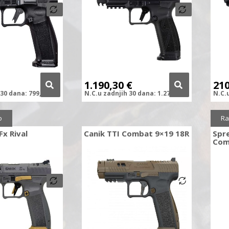
1.190,30
€
21
30 dana:
799,90
€
N.C.
u zadnjih
30 dana:
1.279,90
€
N.C.
0%
Sni
o
Ra
Fx Rival
Canik TTI Combat 9×19 18R
Spr
Com