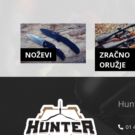
BERETTA
Blackhawk
Blow
BMT
Bohning
Bolle
NOŽEVI
ZRAČNO
Bore Tech
ORUŽJE
Bowmaster
Breda
Browning
Brunox
Buck Trail Archery Tradition
Hunt
byrd
CAA
Canik
01 