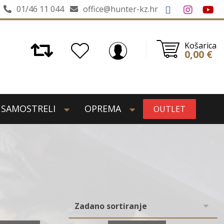
01/46 11 044
office@hunter-kz.hr
Košarica
0,00
€
SAMOSTRELI
OPREMA
OUTLET