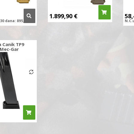
1.899,90
€
58
30 dana:
895,76
€
N.C.
a Canik TP9
 Mec-Gar