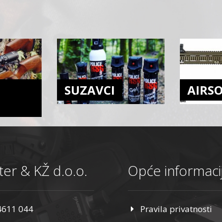
SUZAVCI
AIRS
er & KŽ d.o.o.
Opće informaci
4611 044
Pravila privatnosti