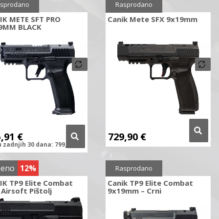
ženo
13%
sprodano
Rasprodano
IK METE SFT PRO
Canik Mete SFX 9x19mm
9MM BLACK
5,91
€
729,90
€
u zadnjih
30 dana:
799,90
€
ženo
12%
Rasprodano
IK TP9 Elite Combat
Canik TP9 Elite Combat
 Airsoft Pištolj
9x19mm – Crni