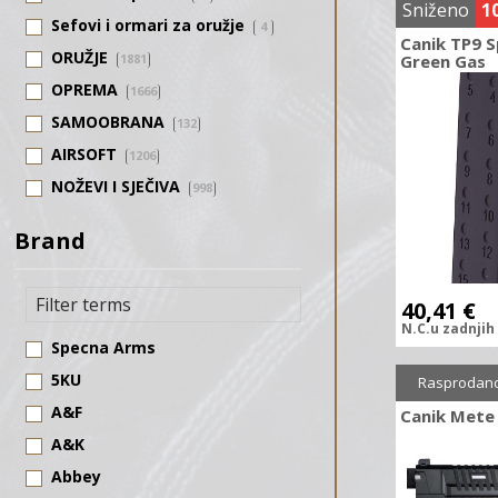
Sniženo
1
Sefovi i ormari za oružje
4
Canik TP9 
ORUŽJE
1881
Green Gas
OPREMA
1666
SAMOOBRANA
132
AIRSOFT
1206
NOŽEVI I SJEČIVA
998
SAMOSTRELI
123
Brand
STRELIČARSTVO
476
40,41
€
N.C.
u zadnjih
Specna Arms
5KU
Sniženo
7
Rasprodan
A&F
Canik Mete
A&K
Abbey