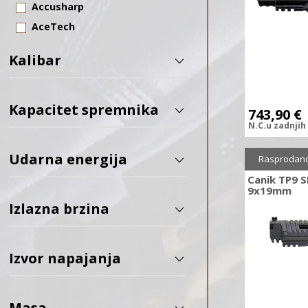
Accusharp
AceTech
Action Army
Kalibar
ADC
AGN Technology
Aguila
Kapacitet spremnika
743,90
€
N.C.
u zadnjih
Aim-O
Air Venturi
Udarna energija
Sniženo
1
Rasprodan
Airforce Airguns
Canik TP9 S
Allen
9x19mm
Izlazna brzina
ALPINA SPORT
Alpine Archery
Amoeba
Izvor napajanja
Amomax
ANTONIO ZOLI
Masa
Apex Gear