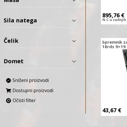
APS
895,76
€
AREX Defense
Sila natega
N.C.
u zadnjih
Army Armament
ASG
Čelik
AVALON ARCHERY
Spremnik z
18rds 9×19
B&T
Baofeng
Domet
BARNETT
Bastards Knives
Sniženi proizvodi
BCY
BD Custom
Dostupni proizvodi
BDF
Očisti filter
Bearpaw
43,67
€
Benchmade
Benelli