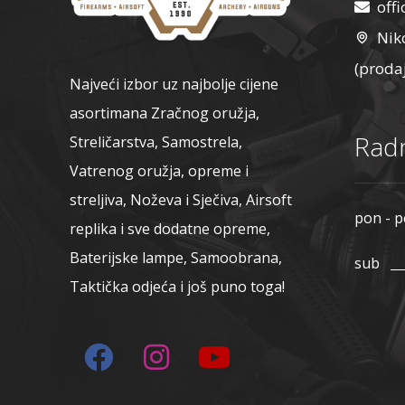
Carbon Express
off
CCI
Nik
Centerpoint
(proda
Česka Zbrojovka
Najveći izbor uz najbolje cijene
Chiappa
asortimana Zračnog oružja,
Clawgear
Radn
Streličarstva, Samostrela,
Cold Steel
Vatrenog oružja, opreme i
COLT
streljiva, Noževa i Sječiva, Airsoft
Combat Zone
pon - p
replika i sve dodatne opreme,
Combat-ID
Baterijske lampe, Samoobrana,
sub
Condor Outdoor
Taktička odjeća i još puno toga!
Core Archery
CRKT
Cybergun
Cyma
Dan Wesson