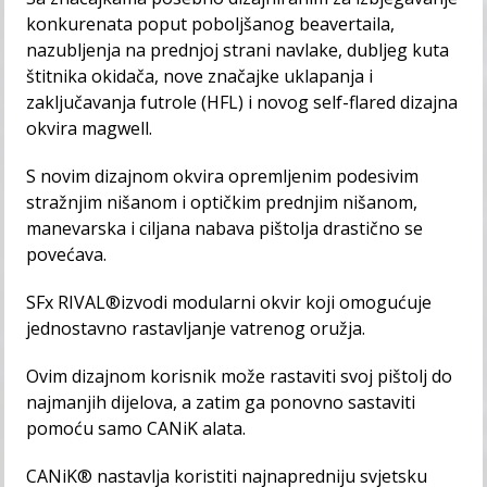
konkurenata poput poboljšanog beavertaila,
nazubljenja na prednjoj strani navlake, dubljeg kuta
štitnika okidača, nove značajke uklapanja i
zaključavanja futrole (HFL) i novog self-flared dizajna
okvira magwell.
S novim dizajnom okvira opremljenim podesivim
stražnjim nišanom i optičkim prednjim nišanom,
manevarska i ciljana nabava pištolja drastično se
povećava.
SFx RIVAL®️izvodi modularni okvir koji omogućuje
jednostavno rastavljanje vatrenog oružja.
Ovim dizajnom korisnik može rastaviti svoj pištolj do
najmanjih dijelova, a zatim ga ponovno sastaviti
pomoću samo CANiK alata.
CANiK®️ nastavlja koristiti najnapredniju svjetsku