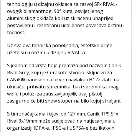
tehnologiju u dizajnu okidača za razvoj SFx RIVAL-
ovog®️ dijamantnog, 90° kuta, osvijetljenog
aluminijskog okidača koji uz skraćenu unaprijed
postavljenu i resetiranu udaljenost povećava brzinu i
točnost.
Uz sva ova tehnička poboljšanja, estetske brige
uzete su u obzir i u dizajnu RIVAL-a:
S jednom od vrsta boje premaza pod nazivom Canik
Rival Grey, koju je Cerakote stvorio isključivo za
CANiK®️ nanesen na okvir i navlaku i H122 zlato na
okidaču, prihvatu spremnika, bazi spremnika, mag-
wellu i poluzi za zaustavljanje®️, ovaj pištolj
zasigurno će biti show stoper na bilo kojoj streljani.
S tim značajkama i cijevi od 127 mm, Canik TP9 SFx
Rival 9x19mm može sudjelovati na natjecanjima u
organizaciji IDPA-e, IPSC-a i USPSA-e bez ikakvih