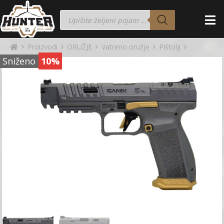
Proizvodi
ORUŽJE
Vatreno oružje
Pištolji
Sniženo
10%