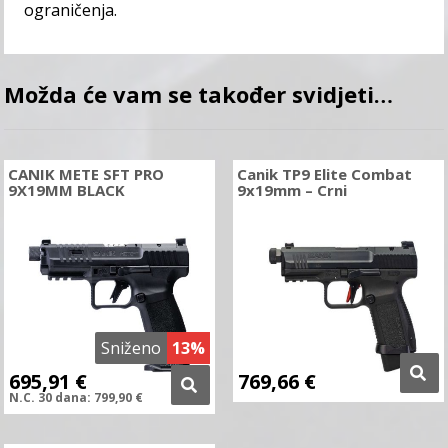
ograničenja.
Možda će vam se također svidjeti…
CANIK METE SFT PRO
Canik TP9 Elite Combat
9X19MM BLACK
9x19mm – Crni
Sniženo
13%
695,91
€
769,66
€
N.C.
30 dana:
799,90
€