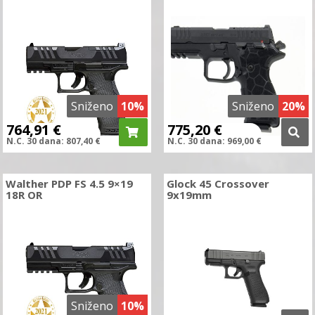
Sniženo
10%
Sniženo
20%
764,91
€
775,20
€
N.C.
30 dana:
807,40
€
N.C.
30 dana:
969,00
€
Walther PDP FS 4.5 9×19
Glock 45 Crossover
18R OR
9x19mm
Sniženo
10%