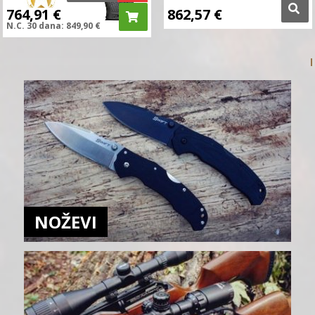
764,91
€
862,57
€
N.C.
30 dana:
849,90
€
NOŽEVI