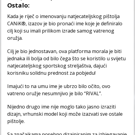
Ostalo:
Kada je riječ o imenovanju natjecateljskog pištolja
CANiK®️, izazov je bio pronaći ime koje je definiralo
cilj koji su imali prilikom izrade samog vatrenog
oružja.
Cilj je bio jednostavan, ova platforma morala je biti
jednaka ili bolja od bilo čega što se koristilo u svijetu
natjecateljskog sportskog streljaštva, dajući
korisniku solidnu prednost za pobjedu!
Imajući to na umu ime je ubrzo bilo očito, ovo
vatreno oružje nesumnjivo je bilo “RIVAL”.
Nijedno drugo ime nije moglo tako jasno izraziti
dizajn, vrhunski model koji može izazvati sve ostale
pištolje.
Sa značajkama posebno dizajniranim za izbjegavanje