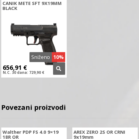
CANIK METE SFT 9X19MM
BLACK
Sniženo
10%
656,91
€
N.C.
30 dana:
729,90
€
Povezani proizvodi
Walther PDP FS 4.0 9×19
AREX ZERO 2S OR CRNI
18R OR
9x19mm