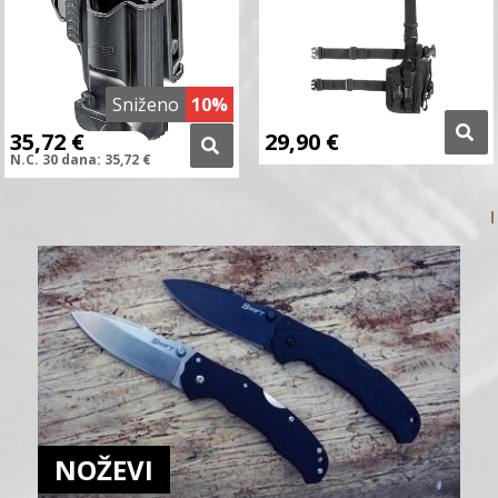
Sniženo
10%
35,72
€
29,90
€
N.C.
30 dana:
35,72
€
NOŽEVI