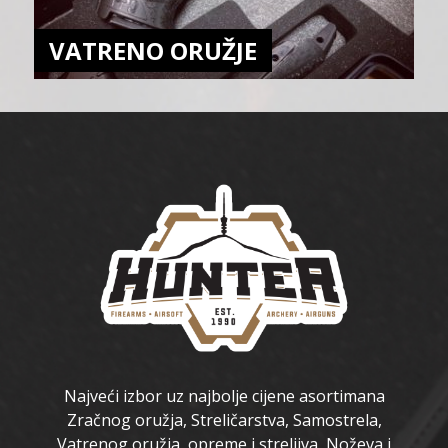
VATRENO ORUŽJE
Najveći izbor uz najbolje cijene asortimana
Zračnog oružja, Streličarstva, Samostrela,
Vatrenog oružja, opreme i streljiva, Noževa i