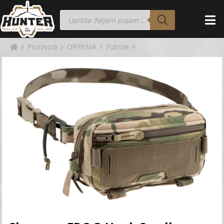
Proizvodi
OPREMA
Futrole