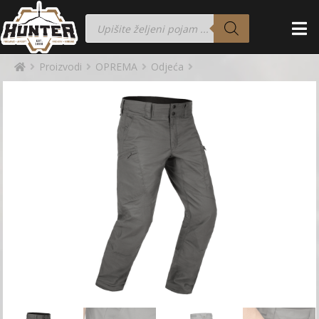
Proizvodi
OPREMA
Odjeća