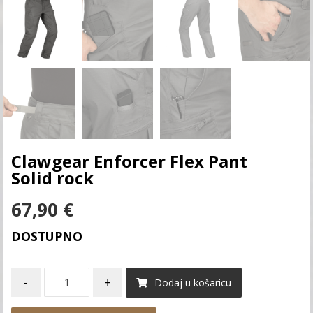
Clawgear Enforcer Flex Pant
Solid rock
67,90
€
DOSTUPNO
-
+
Dodaj u košaricu