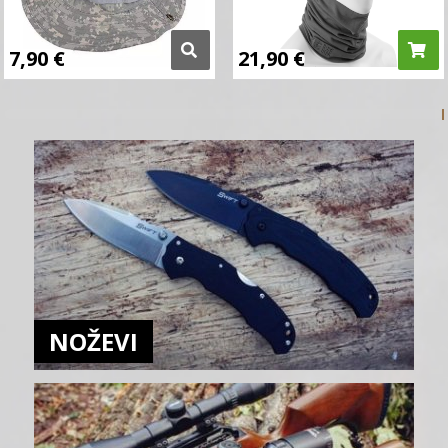
7,90
€
21,90
€
NOŽEVI