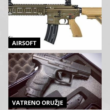
AIRSOFT
VATRENO ORUŽJE