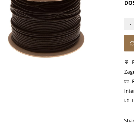
DO
-
Zag
Inte