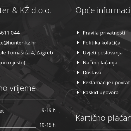
er & KŽ d.o.o.
Opće informaci
4611 044
Pravila privatnosti
ice@hunter-kz.hr
Politika kolačića
ole Tomašića 4, Zagreb
Uvjeti poslovanja
jno mjesto)
Način plaćanja
Dostava
Reklamacije i povrat
o vrijeme
Raskid ugovora
9-19 h
et
Kartično plaćan
10-15 h