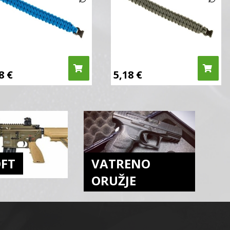
18
€
5,18
€
OFT
VATRENO
ORUŽJE