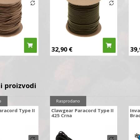
32,90
€
39
i proizvodi
o
Rasprodano
racord Type II
Clawgear Paracord Type II
Inv
425 Crna
Bra