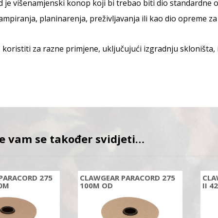
 je višenamjenski konop koji bi trebao biti dio standardne 
mpiranja, planinarenja, preživljavanja ili kao dio opreme za
koristiti za razne primjene, uključujući izgradnju skloništa,
e vam se također svidjeti…
PARACORD 275
CLAWGEAR PARACORD 275
CLA
0M
100M OD
II 