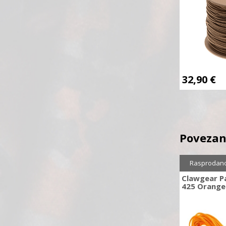
32,90
€
Povezan
Rasprodan
Clawgear Pa
425 Orange