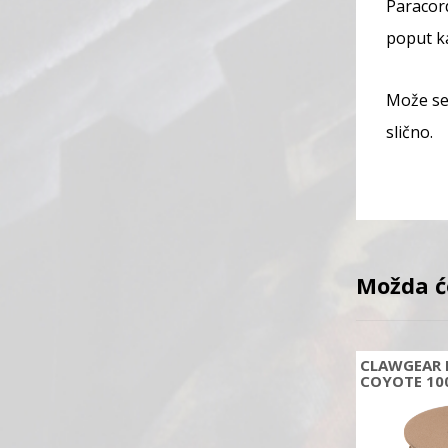
Paracord
poput ka
Može se 
slično.
Možda ć
CLAWGEAR 
COYOTE 10