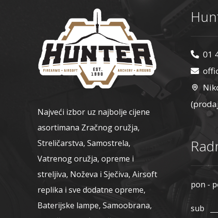
Hunt
01 
off
Nik
(proda
Najveći izbor uz najbolje cijene
asortimana Zračnog oružja,
Radn
Streličarstva, Samostrela,
Vatrenog oružja, opreme i
streljiva, Noževa i Sječiva, Airsoft
pon - p
replika i sve dodatne opreme,
Baterijske lampe, Samoobrana,
sub