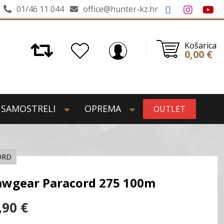
01/46 11 044
office@hunter-kz.hr
Košarica
0,00
€
SAMOSTRELI
OPREMA
OUTLET
ORD
awgear Paracord 275 100m
,90
€