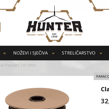
NOŽEVI I SJEČIVA
STRELIČARSTVO
ear Paracord 275 100m
PARAC
Cl
32