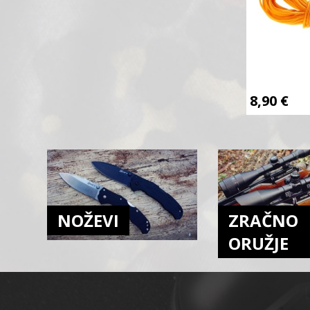
8,90
€
NOŽEVI
ZRAČNO
ORUŽJE