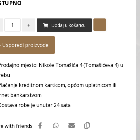
STUPNO
+
Dodaj u košaricu
Usporedi proizvode
Prodajno mjesto: Nikole Tomašića 4 (Tomašićeva 4) u
rebu
Plaćanje kreditnom karticom, općom uplatnicom ili
rnet bankarstvom
Dostava robe je unutar 24 sata