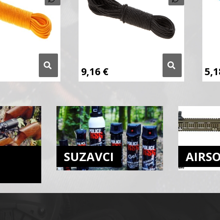
9,16
€
5,
SUZAVCI
AIRS