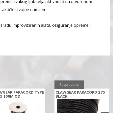
opreme svakog ljubitelja aktivnosti na otvorenom
 taktičke i vojne namjene.
 izradu improviziranih alata, osiguranje opreme i
Rasprodano
WGEAR PARACORD TYPE
CLAWGEAR PARACORD 275
425 100M OD
BLACK