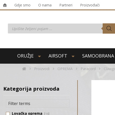
Gdje smo
O nama
Partneri
Proizvođači
ORUŽJE
AIRSOFT
SAMOOBRANA
Proizvodi
OPREMA
Paracord
Clawg
Kategorija proizvoda
Lovačka oprema
16