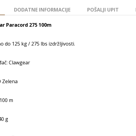
DODATNE INFORMACIJE
POŠALJI UPIT
ar Paracord 275 100m
o do 125 kg / 275 lbs izdržljivosti.
đač: Clawgear
D Zelena
 100 m
40 g