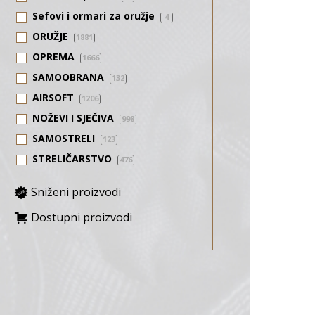
Sefovi i ormari za oružje
4
ORUŽJE
1881
OPREMA
1666
SAMOOBRANA
132
AIRSOFT
1206
NOŽEVI I SJEČIVA
998
SAMOSTRELI
123
STRELIČARSTVO
476
Sniženi proizvodi
Dostupni proizvodi