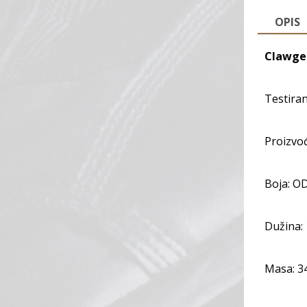
OPIS
Clawge
Testiran
Proizvo
Boja: O
Dužina:
Masa: 3